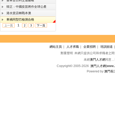
賽車首日料交通嚴峻
韓正：中國疫苗將作全球公產
港水貨店轉戰本澳
車禍同型巴檢測合格
1
上一頁
2
3
下一頁
網站主頁
|
人才求職
|
企業招聘
|
培訓頻道
鄭重聲明 :本網只提供公司和求職者之
未經
澳門人才網
同意，
Copyright© 2005-2026
澳門人才網(www.Jo
Powered by
澳門長