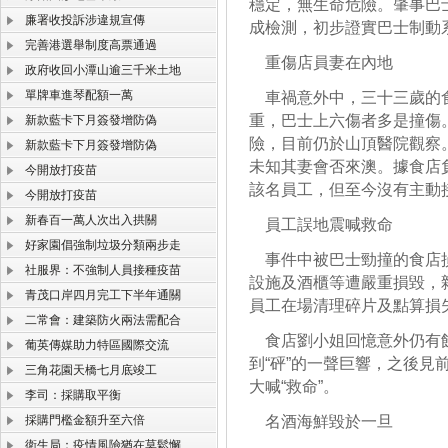
穩定，無生命危險。肇事巴
廉署收投訴涉違規宣傳
成檢測，初步證實巴士制動
完善港選舉制度高票通過
重傷店員妻在內地
政府收回小潭山逾三千米土地
單牌車進琴配額一萬
車禍意外中，三十三歲的食
重，巴士上六傷者多是撞傷
新款藍卡下月簽發增防偽
險，目前仍於山頂醫院觀察
新款藍卡下月簽發增防偽
未知其妻會否來澳。據食店
今開放打疫苗
該名員工，但至今沒有主動
今開放打疫苗
新春百一萬人次出入拱關
員工誤地震喊救命
好家園倡強制垃圾分類兩步走
事件中被巴士勁撞的食店損
社服界：不強制人員接種疫苗
設施及酒櫃等遭嚴重損毀，
青茂口岸四月完工下半年通關
員工在場清理碎片及點算損
二常會：建築防火兩法需配合
食店劉小姐回憶意外仍有餘
葡英傳媒助力特區國際交流
到“砰”的一聲巨響，之後
三角花園天橋七月底竣工
大喊“救命”。
李司：採購取平衡
採購門檻金額升至六倍
名酒海鮮毀於一旦
衛生局：疫情風險猶在莫鬆懈