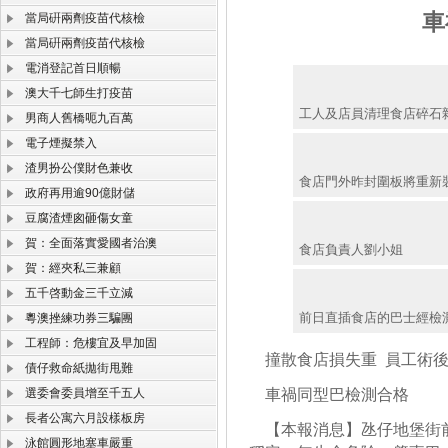
車
當局硏兩劑疫苗代核檢
當局硏兩劑疫苗代核檢
電消登記首日順暢
澳大千七師生打疫苗
工人及店員清理食店碎石
男商人舊橋呃九百萬
電子煙擬禁入
渣男扮公僕財色兼收
食店門外昨封圍板將重新
政府再用逾90億財儲
豆腐渣煙囪砸傷女童
賀：全面落實愛國者治澳
食店負責人劉小姐
賀：經夾私三兼顧
五千啓動金三千立減
前日直插食店的巴士經檢
粵澳挫練功券三騙團
工程師：危樓宜及早加固
撞散食店損失重 員工術後
債仔救命紙拋街甩難
選委會委員增至千五人
車禍同型巴檢測合格
長者公寓六月設樣板房
【本報消息】氹仔地堡街前
泳館圓形地塞車嚴重