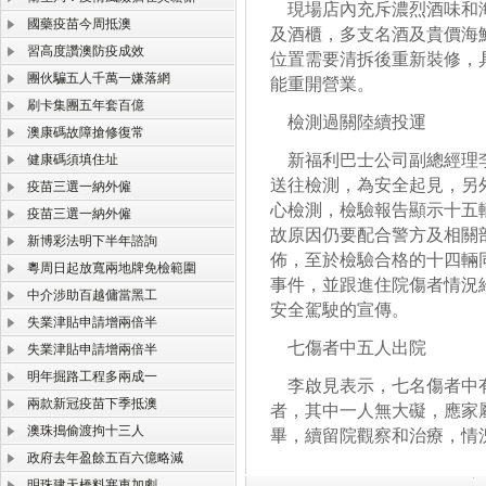
現場店內充斥濃烈酒味和海
國藥疫苗今周抵澳
及酒櫃，多支名酒及貴價海
習高度讚澳防疫成效
位置需要清拆後重新裝修，
團伙騙五人千萬一嫌落網
能重開營業。
刷卡集團五年套百億
檢測過關陸續投運
澳康碼故障搶修復常
新福利巴士公司副總經理李
健康碼須填住址
送往檢測，為安全起見，另
疫苗三選一納外僱
心檢測，檢驗報告顯示十五
疫苗三選一納外僱
故原因仍要配合警方及相關
新博彩法明下半年諮詢
佈，至於檢驗合格的十四輛
粵周日起放寬兩地牌免檢範圍
事件，並跟進住院傷者情況
中介涉助百越傭當黑工
安全駕駛的宣傳。
失業津貼申請增兩倍半
七傷者中五人出院
失業津貼申請增兩倍半
明年掘路工程多兩成一
李啟見表示，七名傷者中有
兩款新冠疫苗下季抵澳
者，其中一人無大礙，應家
澳珠搗偷渡拘十三人
畢，續留院觀察和治療，情
政府去年盈餘五百六億略減
明珠建天橋料塞車加劇