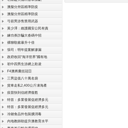
澳擬分卅區精準防疫
澳擬分卅區精準防疫
弓箭男涉售禁用武器
黃少澤：維護國安公民有責
練功券詐騙大沓碼中招
裸聊勒索暴升十倍
張司：明年提案解滲漏
政府收回“海洋世界”國有地
初中四男生涉網上欺凌
F4澳將囊括冠亞
三男盜值八十萬名袋
貨車走私2,400公斤凍海產
疫苗快到信經濟復甦
特首：多業發展促經濟多元
特首：多業發展促經濟多元
冷鏈食品外包裝擴消毒
內地教師助提升澳教育水平