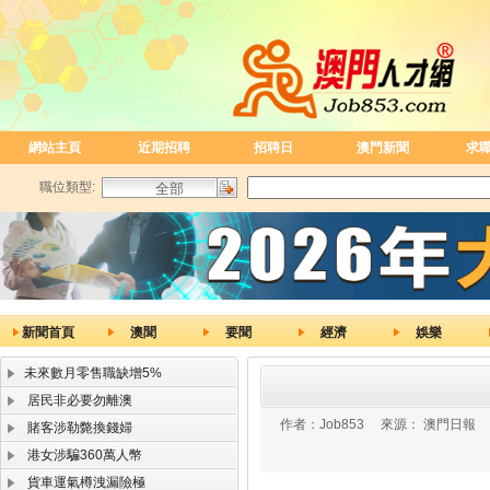
網站主頁
近期招聘
招聘日
澳門新聞
求
職位類型:
新聞首頁
澳聞
要聞
經濟
娛樂
未來數月零售職缺增5%
居民非必要勿離澳
作者：
Job853
來源：
澳門日報
賭客涉勒斃換錢婦
港女涉騙360萬人幣
貨車運氣樽洩漏險極