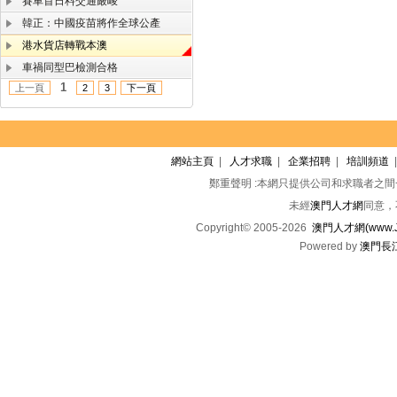
賽車首日料交通嚴峻
韓正：中國疫苗將作全球公產
港水貨店轉戰本澳
車禍同型巴檢測合格
1
上一頁
2
3
下一頁
網站主頁
|
人才求職
|
企業招聘
|
培訓頻道
鄭重聲明 :本網只提供公司和求職者之
未經
澳門人才網
同意，
Copyright© 2005-2026
澳門人才網(www.Jo
Powered by
澳門長