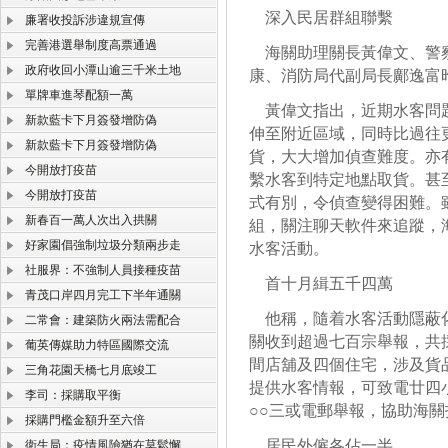
深入民居群組聯繫
廉署收投訴涉違規宣傳
完善港選舉制度高票通過
海關助理關長黃偉文、警察
政府收回小潭山逾三千米土地
康、消防局代副局長鄺逸富
單牌車進琴配額一萬
黃偉文指出，近期水客問題
新款藍卡下月簽發增防偽
伸至附近區域，同時比過往
新款藍卡下月簽發增防偽
貨，大大增加偵查難度。亦
今開放打疫苗
繫水客到特定地點取貨。甚
今開放打疫苗
式有別，令偵查變得困難。
新春百一萬人次出入拱關
組，關注聊天軟件來追蹤，
好家園倡強制垃圾分類兩步走
水客活動。
社服界：不強制人員接種疫苗
首十月緝五千四萬
青茂口岸四月完工下半年通關
他稱，隨着水客活動隱蔽化
二常會：建築防火兩法需配合
關收到超過七百宗舉報，共
葡英傳媒助力特區國際交流
間店舖及四個住宅，涉及貨
三角花園天橋七月底竣工
提供水客情報，可致電廿四小時
李司：採購取平衡
○○三或電郵舉報，協助海
採購門檻金額升至六倍
居民外僱各佔一半
衛生局：疫情風險猶在莫鬆懈