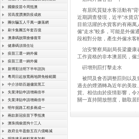
國藥疫苗今周抵澳
有居民質疑水客活動有“背
習高度讚澳防疫成效
近期調查發現，近半“水貨
團伙騙五人千萬一嫌落網
目前活躍的水貨客約有兩萬
刷卡集團五年套百億
僱“走水”較多，可能是外僱
澳康碼故障搶修復常
段相對分散，產生外僱水客
健康碼須填住址
治安警察局副局長梁慶康表示
疫苗三選一納外僱
工作資格的非本澳居民，僱
疫苗三選一納外僱
硏增刑罰打擊走水
新博彩法明下半年諮詢
粵周日起放寬兩地牌免檢範圍
被問及會否調整罰則以及查
中介涉助百越傭當黑工
過去的煙酒轉為近年的美妝
失業津貼申請增兩倍半
貨。相信由於疫情影響，令
關一直持開放態度，聽取居
失業津貼申請增兩倍半
明年掘路工程多兩成一
兩款新冠疫苗下季抵澳
澳珠搗偷渡拘十三人
政府去年盈餘五百六億略減
明珠建天橋料塞車加劇