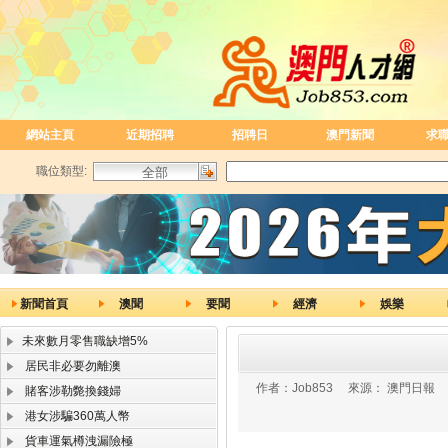
網站主頁
近期招聘
招聘日
澳門新聞
求
職位類型:
新聞首頁
澳聞
要聞
經濟
娛樂
未來數月零售職缺增5%
居民非必要勿離澳
作者：
Job853
來源：
澳門日報
賭客涉勒斃換錢婦
港女涉騙360萬人幣
貨車運氣樽洩漏險極