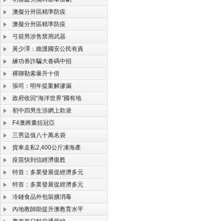
澳擬分卅區精準防疫
澳擬分卅區精準防疫
弓箭男涉售禁用武器
黃少澤：維護國安公民有責
練功券詐騙大沓碼中招
裸聊勒索暴升十倍
張司：明年提案解滲漏
政府收回“海洋世界”國有地
初中四男生涉網上欺凌
F4澳將囊括冠亞
三男盜值八十萬名袋
貨車走私2,400公斤凍海產
疫苗快到信經濟復甦
特首：多業發展促經濟多元
特首：多業發展促經濟多元
冷鏈食品外包裝擴消毒
內地教師助提升澳教育水平