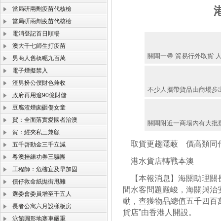
當局硏兩劑疫苗代核檢
當局硏兩劑疫苗代核檢
電消登記首日順暢
澳大千七師生打疫苗
關閘一帶 貿易行外取貨 
男商人舊橋呃九百萬
電子煙擬禁入
渣男扮公僕財色兼收
不少人攜帶貨品由商場步
政府再用逾90億財儲
豆腐渣煙囪砸傷女童
賀：全面落實愛國者治澳
關閘附近一商場內有大批疑
賀：經夾私三兼顧
取貨更趨隱蔽 價高類同
五千啓動金三千立減
粵澳挫練功券三騙團
港水貨店轉戰本澳
工程師：危樓宜及早加固
【本報消息】海關助理關長
債仔救命紙拋街甩難
間水客問題嚴峻，海關與治
選委會委員增至千五人
動，查獲物品總值五千四百
長者公寓六月設樣板房
貨店”由香港人開設。
泳館圓形地塞車嚴重