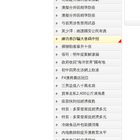
澳擬分卅區精準防疫
澳擬分卅區精準防疫
弓箭男涉售禁用武器
黃少澤：維護國安公民有責
練功券詐騙大沓碼中招
裸聊勒索暴升十倍
張司：明年提案解滲漏
政府收回“海洋世界”國有地
初中四男生涉網上欺凌
F4澳將囊括冠亞
三男盜值八十萬名袋
貨車走私2,400公斤凍海產
疫苗快到信經濟復甦
特首：多業發展促經濟多元
特首：多業發展促經濟多元
冷鏈食品外包裝擴消毒
內地教師助提升澳教育水平