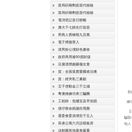
當局硏兩劑疫苗代核檢
當局硏兩劑疫苗代核檢
電消登記首日順暢
澳大千七師生打疫苗
男商人舊橋呃九百萬
電子煙擬禁入
渣男扮公僕財色兼收
政府再用逾90億財儲
豆腐渣煙囪砸傷女童
賀：全面落實愛國者治澳
賀：經夾私三兼顧
五千啓動金三千立減
群組
粵澳挫練功券三騙團
工程師：危樓宜及早加固
練功
債仔救命紙拋街甩難
【本
選委會委員增至千五人
騙取
長者公寓六月設樣板房
地人
泳館圓形地塞車嚴重