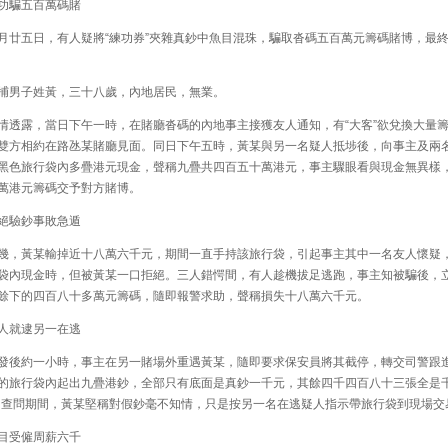
騙五百萬碼賭
廿五日，有人疑將“練功券”夾雜真鈔中魚目混珠，騙取沓碼五百萬元籌碼賭博，最
男子姓黃，三十八歲，內地居民，無業。
透露，當日下午一時，在賭廳沓碼的內地事主接獲友人通知，有“大客”欲兌換大量
雙方相約在路氹某賭廳見面。同日下午五時，黃某與另一名疑人抵埗後，向事主及兩
黑色旅行袋內多疊港元現金，聲稱九疊共四百五十萬港元，事主驟眼看與現金無異樣
萬港元籌碼交予對方賭博。
驗鈔事敗急遁
，黃某輸掉近十八萬六千元，期間一直手持該旅行袋，引起事主其中一名友人懷疑
袋內現金時，但被黃某一口拒絕。三人錯愕間，有人趁機拔足逃跑，事主知被騙後，
餘下的四百八十多萬元籌碼，隨即報警求助，聲稱損失十八萬六千元。
就逮另一在逃
後約一小時，事主在另一賭場外重遇黃某，隨即要求保安員將其截停，轉交司警跟
的旅行袋內起出九疊港鈔，全部只有底面是真鈔一千元，其餘四千四百八十三張全是千
。查問期間，黃某堅稱對假鈔毫不知情，只是按另一名在逃疑人指示帶旅行袋到現場交
受僱周薪六千