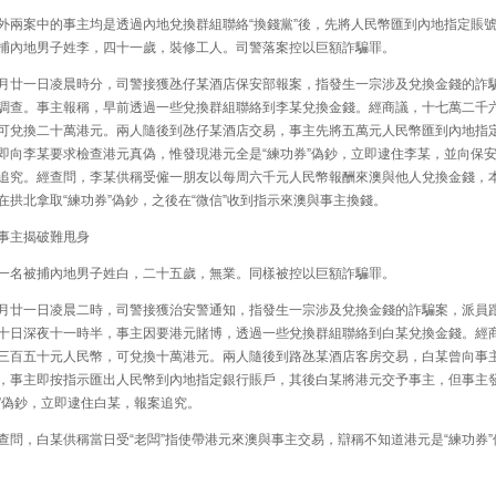
兩案中的事主均是透過內地兌換群組聯絡“換錢黨”後，先將人民幣匯到內地指定賬
捕內地男子姓李，四十一歲，裝修工人。司警落案控以巨額詐騙罪。
廿一日凌晨時分，司警接獲氹仔某酒店保安部報案，指發生一宗涉及兌換金錢的詐
調查。事主報稱，早前透過一些兌換群組聯絡到李某兌換金錢。經商議，十七萬二千
可兌換二十萬港元。兩人隨後到氹仔某酒店交易，事主先將五萬元人民幣匯到內地指
即向李某要求檢查港元真偽，惟發現港元全是“練功券”偽鈔，立即逮住李某，並向保
追究。經查問，李某供稱受僱一朋友以每周六千元人民幣報酬來澳與他人兌換金錢，
在拱北拿取“練功券”偽鈔，之後在“微信”收到指示來澳與事主換錢。
主揭破難甩身
名被捕內地男子姓白，二十五歲，無業。同樣被控以巨額詐騙罪。
廿一日凌晨二時，司警接獲治安警通知，指發生一宗涉及兌換金錢的詐騙案，派員
十日深夜十一時半，事主因要港元賭博，透過一些兌換群組聯絡到白某兌換金錢。經
三百五十元人民幣，可兌換十萬港元。兩人隨後到路氹某酒店客房交易，白某曾向事
，事主即按指示匯出人民幣到內地指定銀行賬戶，其後白某將港元交予事主，但事主發
”偽鈔，立即逮住白某，報案追究。
問，白某供稱當日受“老闆”指使帶港元來澳與事主交易，辯稱不知道港元是“練功券”