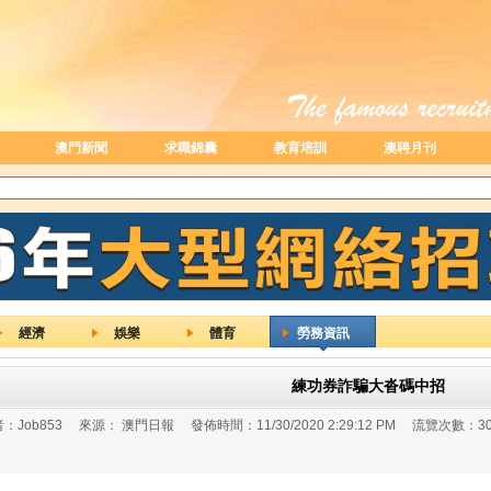
澳門新聞
求職錦囊
教育培訓
澳聘月刊
經濟
娛樂
體育
勞務資訊
練功券詐騙大沓碼中招
：
Job853
來源：
澳門日報
發佈時間：
11/30/2020 2:29:12 PM
流覽次數：
3