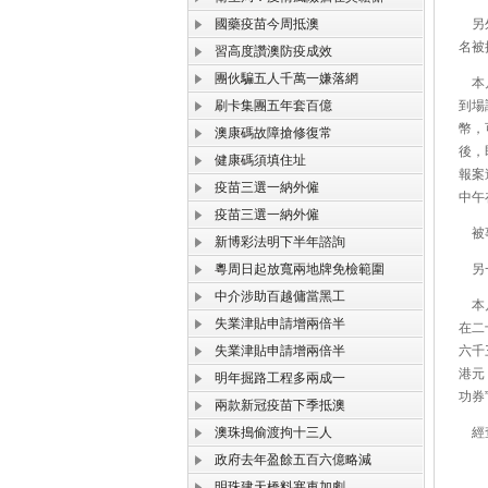
國藥疫苗今周抵澳
另外
名被
習高度讚澳防疫成效
團伙騙五人千萬一嫌落網
本月
刷卡集團五年套百億
到場
幣，
澳康碼故障搶修復常
後，
健康碼須填住址
報案
疫苗三選一納外僱
中午
疫苗三選一納外僱
被事
新博彩法明下半年諮詢
粵周日起放寬兩地牌免檢範圍
另一
中介涉助百越傭當黑工
本月
失業津貼申請增兩倍半
在二
失業津貼申請增兩倍半
六千
港元
明年掘路工程多兩成一
功券
兩款新冠疫苗下季抵澳
澳珠搗偷渡拘十三人
經查
政府去年盈餘五百六億略減
明珠建天橋料塞車加劇