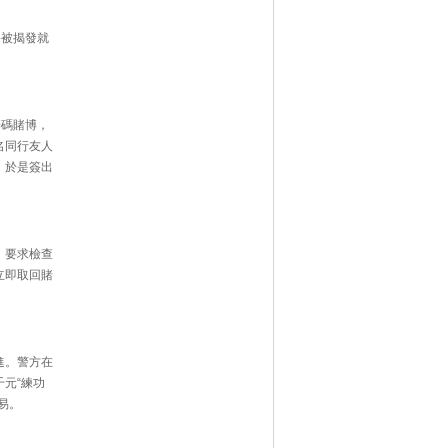
終被揭發就
籌碼賭博，
名同行友人
，於是簽出
，要求檢查
立即取回賭
進。警方在
元“練功
易。