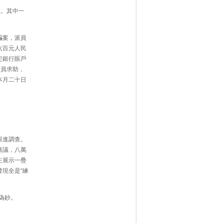
號。其中一
騙案，派員
六百元人民
定銀行賬戶
安員求助，
本月二十日
跟進調查。
商議，八萬
主展示一疊
現全是“練
偽鈔。