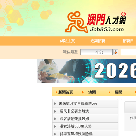
網站主頁
近期招聘
招聘日
職位類型:
新聞首頁
澳聞
要聞
未來數月零售職缺增5%
居民非必要勿離澳
作者
賭客涉勒斃換錢婦
港女涉騙360萬人幣
貨車運氣樽洩漏險極