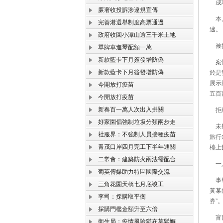
成功
廉署收投訴涉違規宣傳
本月
完善港選舉制度高票通過
逮。
政府收回小潭山逾三千米土地
被捕
單牌車進琴配額一萬
新款藍卡下月簽發增防偽
案情
新款藍卡下月簽發增防偽
於是
展示
今開放打疫苗
五百
今開放打疫苗
新春百一萬人次出入拱關
拒絕
好家園倡強制垃圾分類兩步走
未幾
社服界：不強制人員接種疫苗
旅行
青茂口岸四月完工下半年通關
檯上
二常會：建築防火兩法需配合
一人
葡英傳媒助力特區國際交流
事發
三角花園天橋七月底竣工
黃某
李司：採購取平衡
券”
採購門檻金額升至六倍
盲目
衛生局：疫情風險猶在莫鬆懈