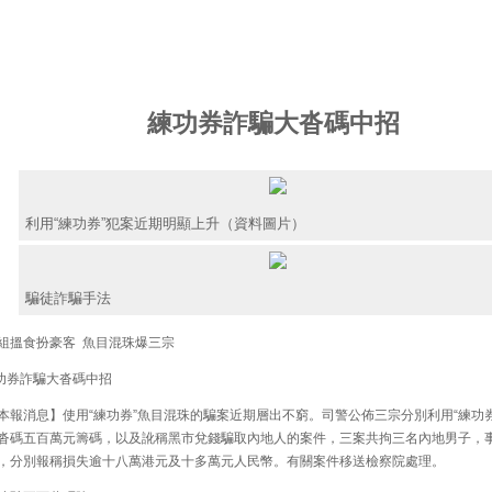
練功券詐騙大沓碼中招
利用“練功券”犯案近期明顯上升（資料圖片）
騙徒詐騙手法
搵食扮豪客 魚目混珠爆三宗
券詐騙大沓碼中招
報消息】使用“練功券”魚目混珠的騙案近期層出不窮。司警公佈三宗分別利用“練功券
沓碼五百萬元籌碼，以及訛稱黑市兌錢騙取內地人的案件，三案共拘三名內地男子，
，分別報稱損失逾十八萬港元及十多萬元人民幣。有關案件移送檢察院處理。