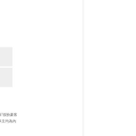
”假扮豪客
事主均為內