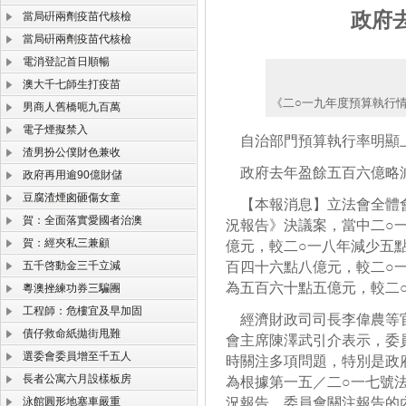
政府
當局硏兩劑疫苗代核檢
當局硏兩劑疫苗代核檢
電消登記首日順暢
澳大千七師生打疫苗
《二○一九年度預算執行
男商人舊橋呃九百萬
電子煙擬禁入
自治部門預算執行率明顯
渣男扮公僕財色兼收
政府去年盈餘五百六億略
政府再用逾90億財儲
豆腐渣煙囪砸傷女童
【本報消息】立法會全體會
賀：全面落實愛國者治澳
況報告》決議案，當中二○
賀：經夾私三兼顧
億元，較二○一八年減少五
五千啓動金三千立減
百四十六點八億元，較二○
為五百六十點五億元，較二
粵澳挫練功券三騙團
工程師：危樓宜及早加固
經濟財政司司長李偉農等官
債仔救命紙拋街甩難
會主席陳澤武引介表示，委
選委會委員增至千五人
時關注多項問題，特別是政
長者公寓六月設樣板房
為根據第一五／二○一七號
泳館圓形地塞車嚴重
況報告，委員會關注報告的