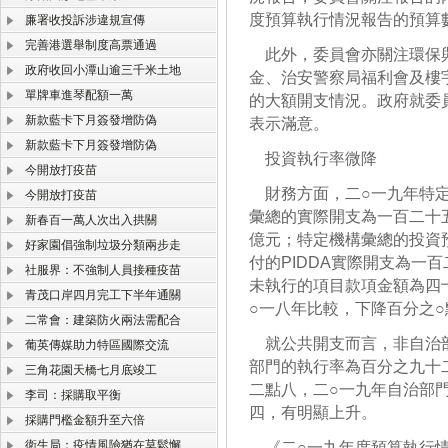
度預算執行情況報告的預算
廉署收投訴涉違規宣傳
完善港選舉制度高票通過
此外，委員會亦關注環保與
政府收回小潭山逾三千米土地
金、治安警察局福利會及樓
單牌車進琴配額一萬
的大額開支情況。政府就委
新款藍卡下月簽發增防偽
表示滿意。
新款藍卡下月簽發增防偽
投資執行率微降
今開放打疫苗
財務方面，二○一九年特定
今開放打疫苗
彙總的實際開支為一百二十
新春百一萬人次出入拱關
億元；特定機構彙總的投資
好家園倡強制垃圾分類兩步走
付的PIDDA實際開支為一
社服界：不強制人員接種疫苗
未執行的項目款項金額為四十
青茂口岸四月完工下半年通關
○一八年比較，下降百分之○
二常會：建築防火兩法需配合
就公共開支而言，非自治部
葡英傳媒助力特區國際交流
部門的執行率為百分之九十
三角花園天橋七月底竣工
二點八，二○一九年自治部
李司：採購取平衡
四，有明顯上升。
採購門檻金額升至六倍
衛生局：疫情風險猶在莫鬆懈
《二○一九年度預算執行情