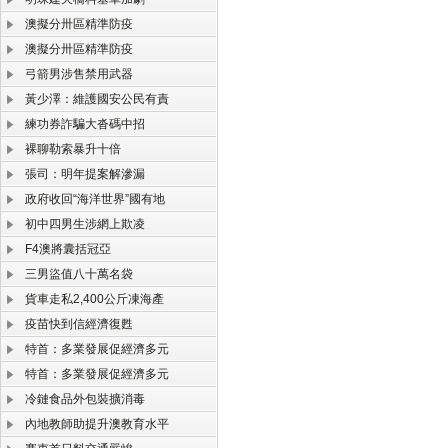
澳擬分卅區精準防疫
澳擬分卅區精準防疫
弓箭男涉售禁用武器
黃少澤：維護國安公民有責
練功券詐騙大沓碼中招
裸聊勒索暴升十倍
張司：明年提案解滲漏
政府收回“海洋世界”國有地
初中四男生涉網上欺凌
F4澳將囊括冠亞
三男盜值八十萬名袋
貨車走私2,400公斤凍海產
疫苗快到信經濟復甦
特首：多業發展促經濟多元
特首：多業發展促經濟多元
冷鏈食品外包裝擴消毒
內地教師助提升澳教育水平