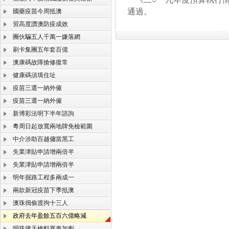
通過。
國藥疫苗今周抵澳
習高度讚澳防疫成效
團伙騙五人千萬一嫌落網
刷卡集團五年套百億
澳康碼故障搶修復常
健康碼須填住址
疫苗三選一納外僱
疫苗三選一納外僱
新博彩法明下半年諮詢
粵周日起放寬兩地牌免檢範圍
中介涉助百越傭當黑工
失業津貼申請增兩倍半
失業津貼申請增兩倍半
明年掘路工程多兩成一
兩款新冠疫苗下季抵澳
澳珠搗偷渡拘十三人
政府去年盈餘五百六億略減
明珠建天橋料塞車加劇