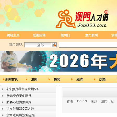
網站主頁
近期招聘
招聘日
澳門新聞
求
職位類型:
新聞首頁
澳聞
要聞
經濟
娛樂
未來數月零售職缺增5%
居民非必要勿離澳
作者：
Job853
來源：
澳門日報
賭客涉勒斃換錢婦
港女涉騙360萬人幣
貨車運氣樽洩漏險極