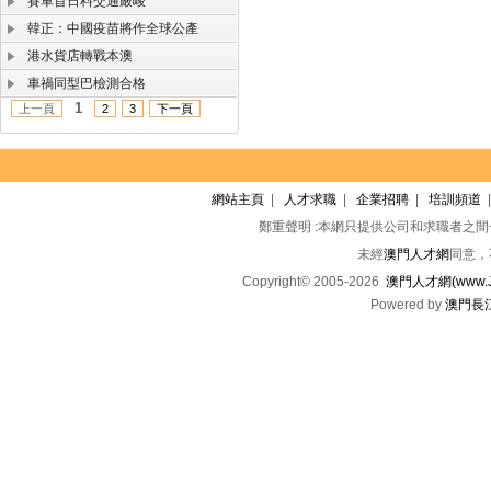
賽車首日料交通嚴峻
韓正：中國疫苗將作全球公產
港水貨店轉戰本澳
車禍同型巴檢測合格
1
上一頁
2
3
下一頁
網站主頁
|
人才求職
|
企業招聘
|
培訓頻道
鄭重聲明 :本網只提供公司和求職者之
未經
澳門人才網
同意，
Copyright© 2005-2026
澳門人才網(www.Jo
Powered by
澳門長