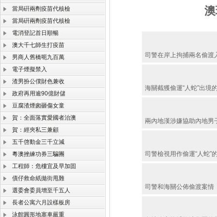
澳
當局硏兩劑疫苗代核檢
當局硏兩劑疫苗代核檢
電消登記首日順暢
澳大千七師生打疫苗
司警在岸上拘捕兩名偷渡入
男商人舊橋呃九百萬
電子煙擬禁入
渣男扮公僕財色兼收
海關截獲偷運“人蛇”出境
政府再用逾90億財儲
豆腐渣煙囪砸傷女童
賀：全面落實愛國者治澳
兩內地漢涉嫌協助內地男
賀：經夾私三兼顧
五千啓動金三千立減
司警檢視用作偷運“人蛇”
粵澳挫練功券三騙團
工程師：危樓宜及早加固
債仔救命紙拋街甩難
司警和海關公佈偷渡案情
選委會委員增至千五人
長者公寓六月設樣板房
泳館圓形地塞車嚴重