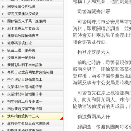
報稱工人和無業，他們則是
國藥疫苗今周抵澳
司警海關齊部署
習高度讚澳防疫成效
團伙騙五人千萬一嫌落網
司警與珠海市公安局早前交
資料，即展開聯合調查，並
刷卡集團五年套百億
同時會安排兩名男子偷渡出
澳康碼故障搶修復常
聯合部署及行動。
健康碼須填住址
疫苗三選一納外僱
拘登岸落艇六人
疫苗三選一納外僱
前晚七時許，司警發現偷渡
新博彩法明下半年諮詢
載兩名男子、即徐某和高某
粵周日起放寬兩地牌免檢範圍
登岸後，兩名準備偷渡出境
中介涉助百越傭當黑工
海關及珠海巿公安局見時機
失業津貼申請增兩倍半
司警首先在岸上截獲並拘捕
失業津貼申請增兩倍半
某、向某和龔某兩人。珠海
明年掘路工程多兩成一
協助運送偷渡者的男成員，
兩款新冠疫苗下季抵澳
澳珠搗偷渡拘十三人
偷渡費兩萬人仔
政府去年盈餘五百六億略減
經調查，偷渡集團向每名偷
明珠建天橋料塞車加劇