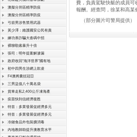
費，負責駕駛快艇的成員可
澳擬分卅區精準防疫
報酬。經查問，徐某和高某
澳擬分卅區精準防疫
（部分圖片司警局提供）
弓箭男涉售禁用武器
黃少澤：維護國安公民有責
練功券詐騙大沓碼中招
裸聊勒索暴升十倍
張司：明年提案解滲漏
政府收回“海洋世界”國有地
初中四男生涉網上欺凌
F4澳將囊括冠亞
三男盜值八十萬名袋
貨車走私2,400公斤凍海產
疫苗快到信經濟復甦
特首：多業發展促經濟多元
特首：多業發展促經濟多元
冷鏈食品外包裝擴消毒
內地教師助提升澳教育水平