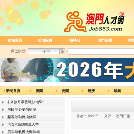
網站主頁
近期招聘
招聘日
澳門新聞
求
職位類型:
新聞首頁
澳聞
要聞
經濟
娛樂
未來數月零售職缺增5%
居民非必要勿離澳
作者：
Job853
來源：
澳門日報
賭客涉勒斃換錢婦
港女涉騙360萬人幣
貨車運氣樽洩漏險極