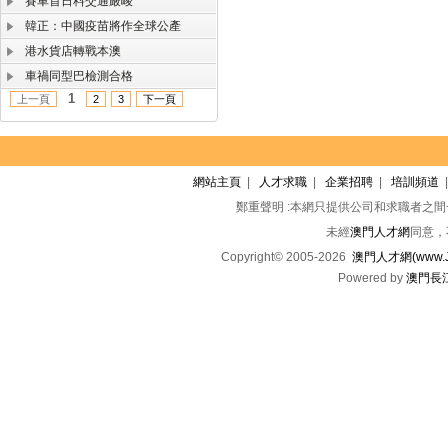
賽車首日料交通嚴峻
韓正：中國疫苗將作全球公產
港水貨店轉戰本澳
車禍同型巴檢測合格
1
上一頁
2
3
下一頁
網站主頁
|
人才求職
|
企業招聘
|
培訓頻道
鄭重聲明 :本網只提供公司和求職者之
未經
澳門人才網
同意，
Copyright© 2005-2026
澳門人才網(www.Jo
Powered by
澳門長