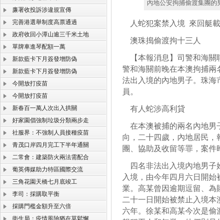
內地公安拘捕偷渡集團的
廉署收投訴涉違規宣傳
完善港選舉制度高票通過
人蛇犯案禁入境 來回艇載
政府收回小潭山逾三千米土地
澳珠搗偷渡拘十三人
單牌車進琴配額一萬
【本報消息】司警和海關聯
新款藍卡下月簽發增防偽
警和海關前晚在本澳拘捕兩
新款藍卡下月簽發增防偽
法出入境的內地男子。珠海
今開放打疫苗
員。
今開放打疫苗
新春百一萬人次出入拱關
有人蛇涉高利貸
好家園倡強制垃圾分類兩步走
在本澳被捕的兩名內地男子
社服界：不強制人員接種疫苗
向，二十四歲，內地居民，
青茂口岸四月完工下半年通關
團、協助及收留等罪，案件
二常會：建築防火兩法需配合
四名非法出入境內地男子姓
葡英傳媒助力特區國際交流
入境，由今年四月六日開始
三角花園天橋七月底竣工
業。高某曾因逾期逗留、為
李司：採購取平衡
二十一日開始被禁止入境本
採購門檻金額升至六倍
六年。徐某和高某今次是偷
衛生局：疫情風險猶在莫鬆懈