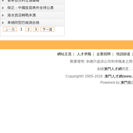
賽車首日料交通嚴峻
韓正：中國疫苗將作全球公產
港水貨店轉戰本澳
車禍同型巴檢測合格
1
上一頁
2
3
下一頁
網站主頁
|
人才求職
|
企業招聘
|
培訓頻道
鄭重聲明 :本網只提供公司和求職者之
未經
澳門人才網
同意，
Copyright© 2005-2026
澳門人才網(www.Jo
Powered by
澳門長