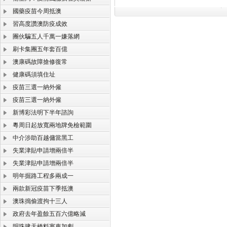
國藥疫苗今周抵澳
習高度讚澳防疫成效
團伙騙五人千萬一嫌落網
刷卡集團五年套百億
澳康碼故障搶修復常
健康碼須填住址
疫苗三選一納外僱
疫苗三選一納外僱
新博彩法明下半年諮詢
粵周日起放寬兩地牌免檢範圍
中介涉助百越傭當黑工
失業津貼申請增兩倍半
失業津貼申請增兩倍半
明年掘路工程多兩成一
兩款新冠疫苗下季抵澳
澳珠搗偷渡拘十三人
政府去年盈餘五百六億略減
明珠建天橋料塞車加劇