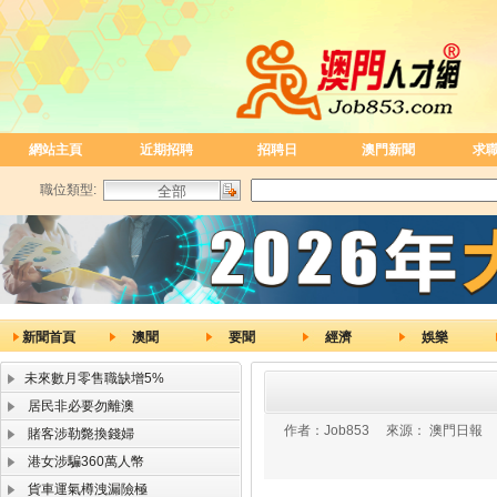
網站主頁
近期招聘
招聘日
澳門新聞
求
職位類型:
新聞首頁
澳聞
要聞
經濟
娛樂
未來數月零售職缺增5%
居民非必要勿離澳
作者：
Job853
來源：
澳門日報
賭客涉勒斃換錢婦
港女涉騙360萬人幣
貨車運氣樽洩漏險極