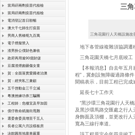
三角
當局硏兩劑疫苗代核檢
當局硏兩劑疫苗代核檢
電消登記首日順暢
澳大千七師生打疫苗
三角花園行人天橋設施改
男商人舊橋呃九百萬
電子煙擬禁入
地下各管線複雜須協調遷
渣男扮公僕財色兼收
三角花園天橋七月底竣工
政府再用逾90億財儲
豆腐渣煙囪砸傷女童
【本報消息】自去年五月底
賀：全面落實愛國者治澳
程”，冀創設無障礙過路條
賀：經夾私三兼顧
聞稿表示，目前工程已完成
五千啓動金三千立減
延長七十工作天
粵澳挫練功券三騙團
“黑沙環三角花園行人天橋
工程師：危樓宜及早加固
及黑沙環馬路交匯處之行人
債仔救命紙拋街甩難
身飾面及頂棚，並更改行人
選委會委員增至千五人
寬為三線行車道。
長者公寓六月設樣板房
泳館圓形地塞車嚴重
該工程原定今年四月竣工，