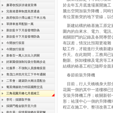
於去年五月底進場展開施工
廉署收投訴涉違規宣傳
騰出空間加裝升降機，同時
完善港選舉制度高票通過
有位置衝突的地下管線，以
政府收回小潭山逾三千米土地
單牌車進琴配額一萬
新建結構的樁基施工原定於
新款藍卡下月簽發增防偽
圍內的自來水、電力、電訊
新款藍卡下月簽發增防偽
相關部門的記錄及各間專營
有誤差，情況比預期更複雜
今開放打疫苗
駁工作，才能進行天橋新建
今開放打疫苗
作天。在此期間，工務局已
新春百一萬人次出入拱關
翻新、拆卸樓梯及電房等工
好家園倡強制垃圾分類兩步走
結構的樁基工程已隨即全面
社服界：不強制人員接種疫苗
青茂口岸四月完工下半年通關
春節前裝升降機
二常會：建築防火兩法需配合
目前，行人天橋橋身大部分
葡英傳媒助力特區國際交流
花園一側的其中一道樓梯已
三角花園天橋七月底竣工
安裝升降機工序；岐關新邨
李司：採購取平衡
形；祐漢中心一側的升降機
採購門檻金額升至六倍
程正在施工中。整項改善工
衛生局：疫情風險猶在莫鬆懈