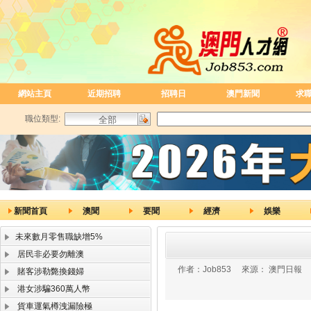
網站主頁
近期招聘
招聘日
澳門新聞
求
職位類型:
新聞首頁
澳聞
要聞
經濟
娛樂
未來數月零售職缺增5%
居民非必要勿離澳
作者：
Job853
來源：
澳門日報
賭客涉勒斃換錢婦
港女涉騙360萬人幣
貨車運氣樽洩漏險極