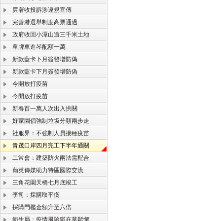
廉署收投訴涉違規宣傳
完善港選舉制度高票通過
政府收回小潭山逾三千米土地
單牌車進琴配額一萬
新款藍卡下月簽發增防偽
新款藍卡下月簽發增防偽
今開放打疫苗
今開放打疫苗
新春百一萬人次出入拱關
好家園倡強制垃圾分類兩步走
社服界：不強制人員接種疫苗
青茂口岸四月完工下半年通關
二常會：建築防火兩法需配合
葡英傳媒助力特區國際交流
三角花園天橋七月底竣工
李司：採購取平衡
採購門檻金額升至六倍
衛生局：疫情風險猶在莫鬆懈