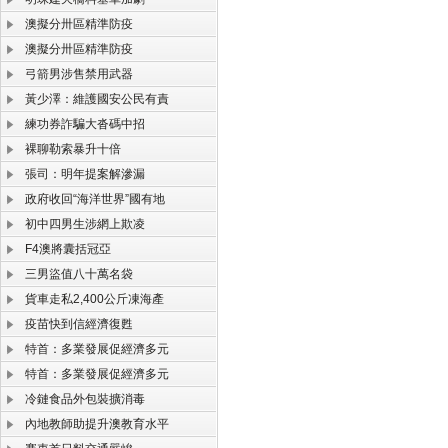
澳擬分卅區精準防疫
澳擬分卅區精準防疫
弓箭男涉售禁用武器
黃少澤：維護國安公民有責
練功券詐騙大沓碼中招
裸聊勒索暴升十倍
張司：明年提案解滲漏
政府收回“海洋世界”國有地
初中四男生涉網上欺凌
F4澳將囊括冠亞
三男盜值八十萬名袋
貨車走私2,400公斤凍海產
疫苗快到信經濟復甦
特首：多業發展促經濟多元
特首：多業發展促經濟多元
冷鏈食品外包裝擴消毒
內地教師助提升澳教育水平