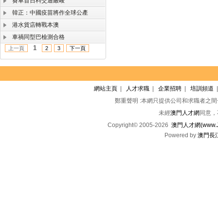
賽車首日料交通嚴峻
韓正：中國疫苗將作全球公產
港水貨店轉戰本澳
車禍同型巴檢測合格
1
上一頁
2
3
下一頁
網站主頁
|
人才求職
|
企業招聘
|
培訓頻道
鄭重聲明 :本網只提供公司和求職者之
未經
澳門人才網
同意，
Copyright© 2005-2026
澳門人才網(www.Jo
Powered by
澳門長