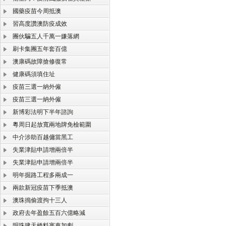
國藥疫苗今周抵澳
習高度讚澳防疫成效
團伙騙五人千萬一嫌落網
刷卡集團五年套百億
澳康碼故障搶修復常
健康碼須填住址
疫苗三選一納外僱
疫苗三選一納外僱
新博彩法明下半年諮詢
粵周日起放寬兩地牌免檢範圍
中介涉助百越傭當黑工
失業津貼申請增兩倍半
失業津貼申請增兩倍半
明年掘路工程多兩成一
兩款新冠疫苗下季抵澳
澳珠搗偷渡拘十三人
政府去年盈餘五百六億略減
明珠建天橋料塞車加劇