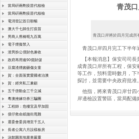
青茂口
當局硏兩劑疫苗代核檢
當局硏兩劑疫苗代核檢
電消登記首日順暢
澳大千七師生打疫苗
青茂口岸將於四月完成所
男商人舊橋呃九百萬
電子煙擬禁入
青茂口岸四月完工下半年
渣男扮公僕財色兼收
【本報消息】保安司司長黃
政府再用逾90億財儲
成青茂口岸所有工程，保安
豆腐渣煙囪砸傷女童
等工作，預料需時數月，下
賀：全面落實愛國者治澳
探討，並需要中央政府批准
賀：經夾私三兼顧
五千啓動金三千立減
他指，將來青茂口岸廿四小
岸邊檢設置警區，當局配備
粵澳挫練功券三騙團
工程師：危樓宜及早加固
債仔救命紙拋街甩難
選委會委員增至千五人
長者公寓六月設樣板房
泳館圓形地塞車嚴重