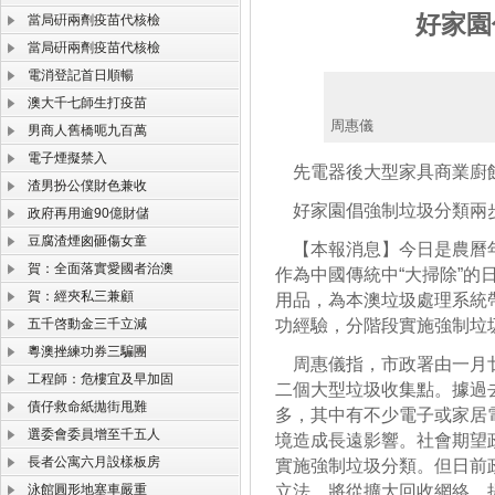
好家園
當局硏兩劑疫苗代核檢
當局硏兩劑疫苗代核檢
電消登記首日順暢
澳大千七師生打疫苗
周惠儀
男商人舊橋呃九百萬
電子煙擬禁入
先電器後大型家具商業廚
渣男扮公僕財色兼收
好家園倡強制垃圾分類兩
政府再用逾90億財儲
豆腐渣煙囪砸傷女童
【本報消息】今日是農曆年
賀：全面落實愛國者治澳
作為中國傳統中“大掃除”
賀：經夾私三兼顧
用品，為本澳垃圾處理系統
五千啓動金三千立減
功經驗，分階段實施強制垃
粵澳挫練功券三騙團
周惠儀指，市政署由一月廿
工程師：危樓宜及早加固
二個大型垃圾收集點。據過
債仔救命紙拋街甩難
多，其中有不少電子或家居
選委會委員增至千五人
境造成長遠影響。社會期望
長者公寓六月設樣板房
實施強制垃圾分類。但日前
泳館圓形地塞車嚴重
立法，將從擴大回收網絡，