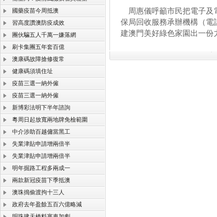
周惠儀呼籲市民把電子及電
國藥疫苗今周抵澳
保局回收服務承辦機構（電話
習高度讚澳防疫成效
建澳門美好綠色家園出一份
團伙騙五人千萬一嫌落網
刷卡集團五年套百億
澳康碼故障搶修復常
健康碼須填住址
疫苗三選一納外僱
疫苗三選一納外僱
新博彩法明下半年諮詢
粵周日起放寬兩地牌免檢範圍
中介涉助百越傭當黑工
失業津貼申請增兩倍半
失業津貼申請增兩倍半
明年掘路工程多兩成一
兩款新冠疫苗下季抵澳
澳珠搗偷渡拘十三人
政府去年盈餘五百六億略減
明珠建天橋料塞車加劇