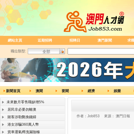
網站主頁
近期招聘
招聘日
澳門新聞
求
職位類型:
新聞首頁
澳聞
要聞
經濟
娛樂
未來數月零售職缺增5%
居民非必要勿離澳
作者：
Job853
來源：
澳門日報
賭客涉勒斃換錢婦
港女涉騙360萬人幣
貨車運氣樽洩漏險極