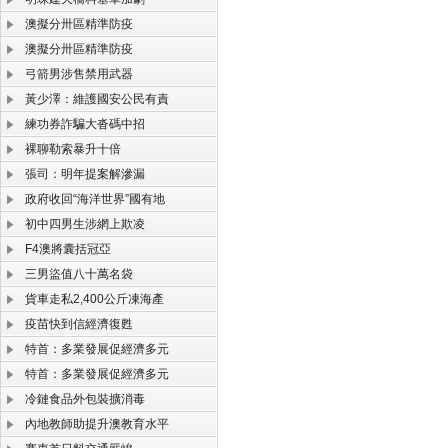
澳擬分卅區精準防疫
澳擬分卅區精準防疫
弓箭男涉售禁用武器
黃少澤：維護國安公民有責
練功券詐騙大沓碼中招
裸聊勒索暴升十倍
張司：明年提案解滲漏
政府收回“海洋世界”國有地
初中四男生涉網上欺凌
F4澳將囊括冠亞
三男盜值八十萬名袋
貨車走私2,400公斤凍海產
疫苗快到信經濟復甦
特首：多業發展促經濟多元
特首：多業發展促經濟多元
冷鏈食品外包裝擴消毒
內地教師助提升澳教育水平