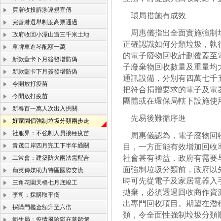
廉署收投訴涉違規宣傳
環局措施有成效
完善港選舉制度高票通過
周惠儀指出全面實施強制垃
政府收回小潭山逾三千米土地
正確認識如何分類垃圾，執
單牌車進琴配額一萬
的電子廢物回收計劃覆蓋至
新款藍卡下月簽發增防偽
子廢棄物回收數量及重量均
新款藍卡下月簽發增防偽
通訊設備，分別有四萬七千
今開放打疫苗
把符合捐贈要求的電子及電
今開放打疫苗
團體或在環保局轄下設施使
新春百一萬人次出入拱關
先易後難循序進
好家園倡強制垃圾分類兩步走
社服界：不強制人員接種疫苗
周惠儀認為，電子廢物回收
青茂口岸四月完工下半年通關
目，一方面能有效增加回收
社會甚有裨益，政府有需要
二常會：建築防火兩法需配合
面強制垃圾分類前，政府以
葡英傳媒助力特區國際交流
時可先從電子及家居電器入
三角花園天橋七月底竣工
拋棄，必須透過回收商作資
李司：採購取平衡
出專門回收項目。期望在潛
採購門檻金額升至六倍
類，令全面性強制垃圾分類
衛生局：疫情風險猶在莫鬆懈