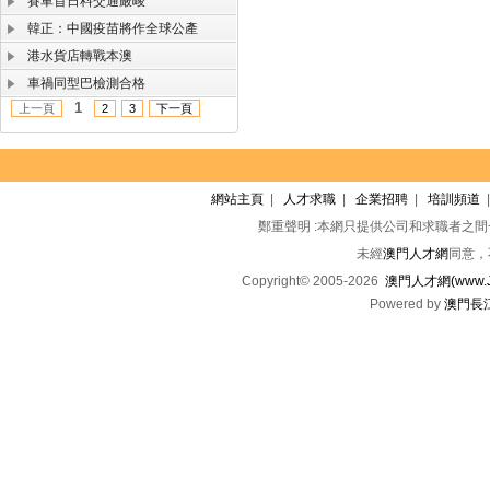
賽車首日料交通嚴峻
韓正：中國疫苗將作全球公產
港水貨店轉戰本澳
車禍同型巴檢測合格
1
上一頁
2
3
下一頁
網站主頁
|
人才求職
|
企業招聘
|
培訓頻道
鄭重聲明 :本網只提供公司和求職者之
未經
澳門人才網
同意，
Copyright© 2005-2026
澳門人才網(www.Jo
Powered by
澳門長