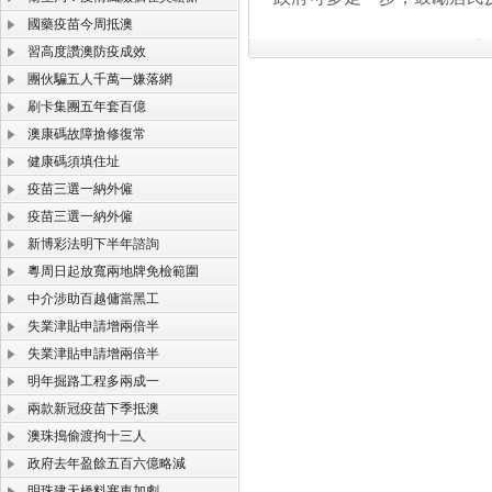
國藥疫苗今周抵澳
習高度讚澳防疫成效
團伙騙五人千萬一嫌落網
刷卡集團五年套百億
澳康碼故障搶修復常
健康碼須填住址
疫苗三選一納外僱
疫苗三選一納外僱
新博彩法明下半年諮詢
粵周日起放寬兩地牌免檢範圍
中介涉助百越傭當黑工
失業津貼申請增兩倍半
失業津貼申請增兩倍半
明年掘路工程多兩成一
兩款新冠疫苗下季抵澳
澳珠搗偷渡拘十三人
政府去年盈餘五百六億略減
明珠建天橋料塞車加劇