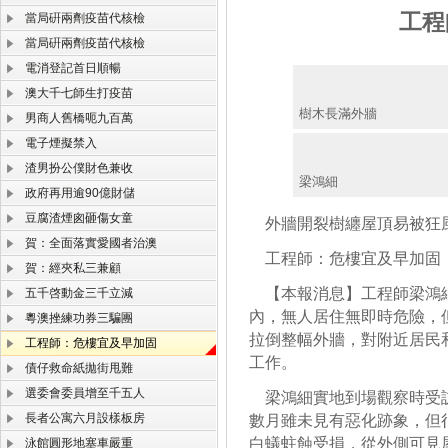
工程
當局硏兩劑疫苗代核檢
當局硏兩劑疫苗代核檢
電消登記首日順暢
澳大千七師生打疫苗
樹木長滿外牆
男商人舊橋呃九百萬
電子煙擬禁入
渣男扮公僕財色兼收
梁鴻細
政府再用逾90億財儲
豆腐渣煙囪砸傷女童
外牆開裂樹纏屋頂易被狂
賀：全面落實愛國者治澳
工程師：危樓宜及早加固
賀：經夾私三兼顧
【本報消息】工程師梁鴻細
五千啓動金三千立減
內，無人居住無即時危險，
粵澳挫練功券三騙團
拉倒整幅外牆，對附近居民
工程師：危樓宜及早加固
工作。
債仔救命紙拋街甩難
選委會委員增至千五人
梁鴻細實地到場觀察時受訪
長者公寓六月設樣板房
數月雖未見有惡化跡象，但
白蟻蛀蝕受損，從外側可見
泳館圓形地塞車嚴重