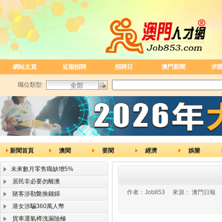
網站主頁
近期招聘
招聘日
澳門新聞
求
職位類型:
新聞首頁
澳聞
要聞
經濟
娛樂
未來數月零售職缺增5%
居民非必要勿離澳
作者：
Job853
來源：
澳門日報
賭客涉勒斃換錢婦
港女涉騙360萬人幣
貨車運氣樽洩漏險極