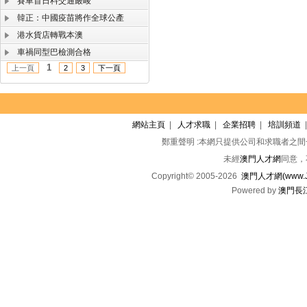
賽車首日料交通嚴峻
韓正：中國疫苗將作全球公產
港水貨店轉戰本澳
車禍同型巴檢測合格
1
上一頁
2
3
下一頁
網站主頁
|
人才求職
|
企業招聘
|
培訓頻道
鄭重聲明 :本網只提供公司和求職者之
未經
澳門人才網
同意，
Copyright© 2005-2026
澳門人才網(www.Jo
Powered by
澳門長