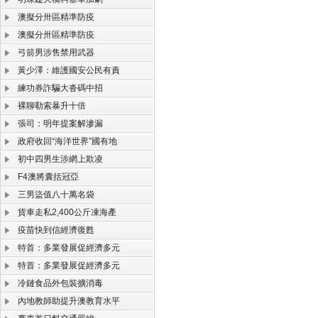
澳擬分卅區精準防疫
澳擬分卅區精準防疫
弓箭男涉售禁用武器
黃少澤：維護國安公民有責
練功券詐騙大沓碼中招
裸聊勒索暴升十倍
張司：明年提案解滲漏
政府收回“海洋世界”國有地
初中四男生涉網上欺凌
F4澳將囊括冠亞
三男盜值八十萬名袋
貨車走私2,400公斤凍海產
疫苗快到信經濟復甦
特首：多業發展促經濟多元
特首：多業發展促經濟多元
冷鏈食品外包裝擴消毒
內地教師助提升澳教育水平