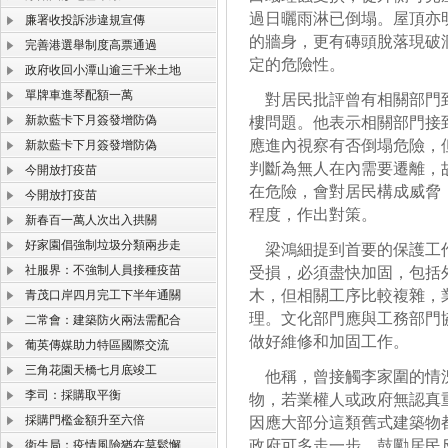
過日曬雨淋已倒塌。屋頂亦
廉署收投訴涉違規宣傳
的牆身，更有磚頭脫落現破
完善港選舉制度高票通過
定的危險性。
政府收回小潭山逾三千米土地
單牌車進琴配額一萬
對居民批評曾有相關部門到
新款藍卡下月簽發增防偽
樓問題。他表示相關部門接
應進內視察有否倒塌危險，
新款藍卡下月簽發增防偽
判斷為無人在內需要遷離，
今開放打疫苗
在危險，會對居民構成威脅
今開放打疫苗
程度，作出對策。
新春百一萬人次出入拱關
好家園倡強制垃圾分類兩步走
梁鴻細提到首要的保護工作
社服界：不強制人員接種疫苗
受損，必須盡快加固，包括
木，但相關工序比較複雜，
青茂口岸四月完工下半年通關
理。文化部門應與工務部門
二常會：建築防火兩法需配合
做好維修和加固工作。
葡英傳媒助力特區國際交流
三角花園天橋七月底竣工
他稱，曾接觸李家圍的情況
李司：採購取平衡
物，若業權人或政府無認真
採購門檻金額升至六倍
因應大部分這類舊式建築物
政府可多走一步，鼓勵居民
衛生局：疫情風險猶在莫鬆懈