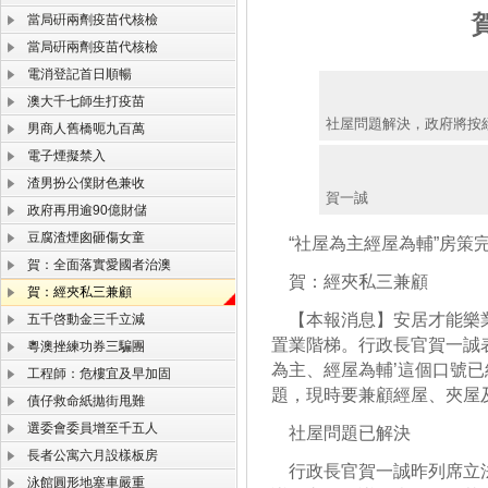
當局硏兩劑疫苗代核檢
當局硏兩劑疫苗代核檢
電消登記首日順暢
澳大千七師生打疫苗
社屋問題解決，政府將按
男商人舊橋呃九百萬
電子煙擬禁入
渣男扮公僕財色兼收
賀一誠
政府再用逾90億財儲
豆腐渣煙囪砸傷女童
“社屋為主經屋為輔”房策
賀：全面落實愛國者治澳
賀：經夾私三兼顧
賀：經夾私三兼顧
【本報消息】安居才能樂業
五千啓動金三千立減
置業階梯。行政長官賀一誠表
粵澳挫練功券三騙團
為主、經屋為輔’這個口號已
工程師：危樓宜及早加固
題，現時要兼顧經屋、夾屋
債仔救命紙拋街甩難
選委會委員增至千五人
社屋問題已解決
長者公寓六月設樣板房
行政長官賀一誠昨列席立法
泳館圓形地塞車嚴重