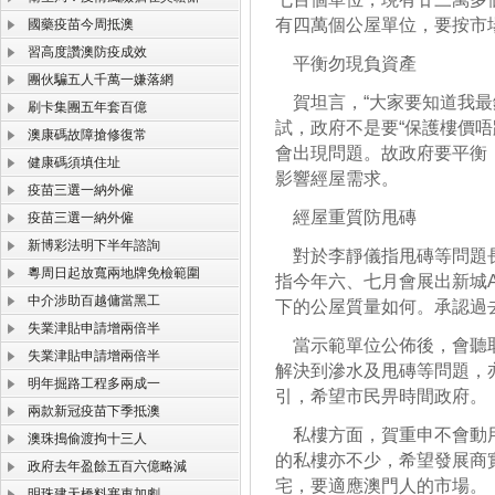
有四萬個公屋單位，要按市
國藥疫苗今周抵澳
習高度讚澳防疫成效
平衡勿現負資產
團伙騙五人千萬一嫌落網
賀坦言，“大家要知道我最
刷卡集團五年套百億
試，政府不是要“保護樓價
澳康碼故障搶修復常
會出現問題。故政府要平衡
健康碼須填住址
影響經屋需求。
疫苗三選一納外僱
經屋重質防甩磚
疫苗三選一納外僱
新博彩法明下半年諮詢
對於李靜儀指甩磚等問題長
粵周日起放寬兩地牌免檢範圍
指今年六、七月會展出新城A
中介涉助百越傭當黑工
下的公屋質量如何。承認過
失業津貼申請增兩倍半
當示範單位公佈後，會聽取
失業津貼申請增兩倍半
解決到滲水及甩磚等問題，
明年掘路工程多兩成一
引，希望市民畀時間政府。
兩款新冠疫苗下季抵澳
私樓方面，賀重申不會動用
澳珠搗偷渡拘十三人
的私樓亦不少，希望發展商
政府去年盈餘五百六億略減
宅，要適應澳門人的市場。
明珠建天橋料塞車加劇