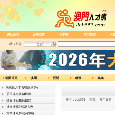
網站主頁
近期招聘
招聘日
澳門新聞
求
職位類型:
新聞首頁
澳聞
要聞
經濟
娛樂
未來數月零售職缺增5%
居民非必要勿離澳
作者：
Job853
來源：
澳門日報
賭客涉勒斃換錢婦
港女涉騙360萬人幣
貨車運氣樽洩漏險極