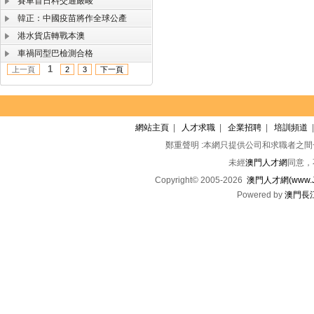
賽車首日料交通嚴峻
韓正：中國疫苗將作全球公產
港水貨店轉戰本澳
車禍同型巴檢測合格
1
上一頁
2
3
下一頁
網站主頁
|
人才求職
|
企業招聘
|
培訓頻道
鄭重聲明 :本網只提供公司和求職者之
未經
澳門人才網
同意，
Copyright© 2005-2026
澳門人才網(www.Jo
Powered by
澳門長