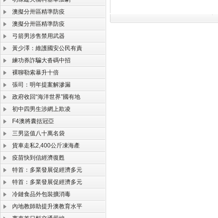
澳擬分卅區精準防疫
澳擬分卅區精準防疫
弓箭男涉售禁用武器
黃少澤：維護國安公民有責
練功券詐騙大沓碼中招
裸聊勒索暴升十倍
張司：明年提案解滲漏
政府收回“海洋世界”國有地
初中四男生涉網上欺凌
F4澳將囊括冠亞
三男盜值八十萬名袋
貨車走私2,400公斤凍海產
疫苗快到信經濟復甦
特首：多業發展促經濟多元
特首：多業發展促經濟多元
冷鏈食品外包裝擴消毒
內地教師助提升澳教育水平