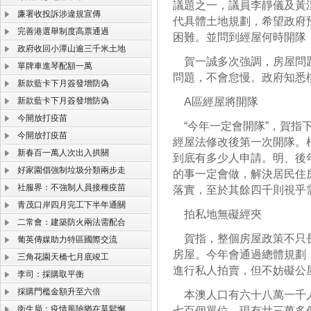
議題之一，議員李靜儀及黃
廉署收投訴涉違規宣傳
代具體土地規劃，希望政府
完善港選舉制度高票通過
困難。並問到經屋何時開隊
政府收回小潭山逾三千米土地
賀一誠多次強調，房屋問題
單牌車進琴配額一萬
問題，不會怠慢。政府知悉
新款藍卡下月簽發增防偽
新款藍卡下月簽發增防偽
A區經屋將開隊
今開放打疫苗
“今年一定會開隊”，賀指
今開放打疫苗
經屋法修改後第一次開隊。
新春百一萬人次出入拱關
到底有多少人申請。明、後
好家園倡強制垃圾分類兩步走
的事一定會做，解決居民住
社服界：不強制人員接種疫苗
落實，至於其餘四千則視乎
青茂口岸四月完工下半年通關
拍私地無礙經夾
二常會：建築防火兩法需配合
賀指，整個房屋政策不只長
葡英傳媒助力特區國際交流
房屋。今年會通過總體規劃
三角花園天橋七月底竣工
進行私人拍賣，但不妨礙公
李司：採購取平衡
採購門檻金額升至六倍
本澳人口有六十八萬一千人
衛生局：疫情風險猶在莫鬆懈
七百個單位，現有廿三萬多