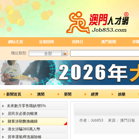
網站主頁
近期招聘
招聘日
澳門新聞
求
職位類型:
新聞首頁
澳聞
要聞
經濟
娛樂
未來數月零售職缺增5%
居民非必要勿離澳
作者：
Job853
來源：
澳門日報
賭客涉勒斃換錢婦
港女涉騙360萬人幣
貨車運氣樽洩漏險極