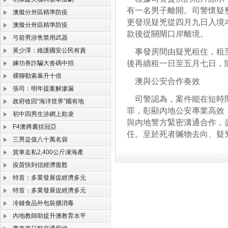
有一名男子離開。司警懷疑
澳擬分卅區精準防疫
更發現疑兇從四月九日入境
澳擬分卅區精準防疫
款後從關閘口岸離境。
弓箭男涉售禁用武器
黃少澤：維護國安公民有責
事發房間由疑兇租住，租至
後再續租一日至五月七日，
練功券詐騙大沓碼中招
裸聊勒索暴升十倍
澳與公安合作奏效
張司：明年提案解滲漏
司警認為，案件能在短時間
政府收回“海洋世界”國有地
罪，彰顯內地公安專業高效
初中四男生涉網上欺凌
與內地警方緊密溝通合作，
F4澳將囊括冠亞
任。至於死者贓物去向、疑
三男盜值八十萬名袋
貨車走私2,400公斤凍海產
疫苗快到信經濟復甦
特首：多業發展促經濟多元
特首：多業發展促經濟多元
冷鏈食品外包裝擴消毒
內地教師助提升澳教育水平