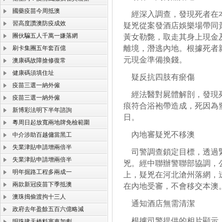
國藥疫苗今周抵澳
經深入調查，發現死者在本
習高度讚澳防疫成效
疑兇從案發酒店娛樂場帶同
團伙騙五人千萬一嫌落網
黃女勒斃，取走其身上現金
離境，潛逃內地。根據死者
刷卡集團五年套百億
元現金準備換錢。
澳康碼故障搶修復常
健康碼須填住址
疑反抗四肢有瘀傷
疫苗三選一納外僱
經法醫對屍體解剖，發現死
疫苗三選一納外僱
痕符合浴袍帶造成，死因為
新博彩法明下半年諮詢
日。
粵周日起放寬兩地牌免檢範圍
內地審疑兇不移澳
中介涉助百越傭當黑工
失業津貼申請增兩倍半
司警調查鎖定目標，透過緊
失業津貼申請增兩倍半
兇。經中聯辦警聯部協調，
明年掘路工程多兩成一
上，疑兇在河北滄州落網，
兩款新冠疫苗下季抵澳
在內地受審，不會移交本澳
澳珠搗偷渡拘十三人
通知酒店無需清潔
政府去年盈餘五百六億略減
根據司警提供的相片顯示，
明珠建天橋料塞車加劇