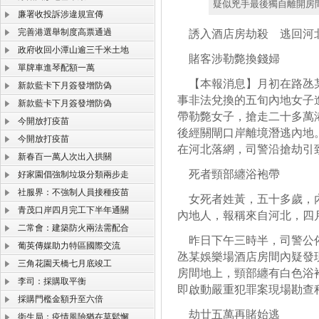
疑似兇手最後獨自離開房
廉署收投訴涉違規宣傳
完善港選舉制度高票通過
誘入酒店房劫殺 逃回河
政府收回小潭山逾三千米土地
賭客涉勒斃換錢婦
單牌車進琴配額一萬
【本報消息】月初在路氹某
新款藍卡下月簽發增防偽
事非法兌換的五旬內地女子
新款藍卡下月簽發增防偽
帶勒斃女子，搶走二十多萬
今開放打疫苗
後經關閘口岸離境潛逃內地
今開放打疫苗
在河北落網，司警沿搶劫引
新春百一萬人次出入拱關
死者頸部纏浴袍帶
好家園倡強制垃圾分類兩步走
社服界：不強制人員接種疫苗
女死者姓黃，五十多歲，內
青茂口岸四月完工下半年通關
內地人，報稱來自河北，四
二常會：建築防火兩法需配合
昨日下午三時半，司警公佈
葡英傳媒助力特區國際交流
氹某娛樂場酒店房間內疑發
三角花園天橋七月底竣工
房間地上，頸部纏有白色浴
李司：採購取平衡
即啟動嚴重犯罪案現場勘查
採購門檻金額升至六倍
劫廿五萬再賭始逃
衛生局：疫情風險猶在莫鬆懈