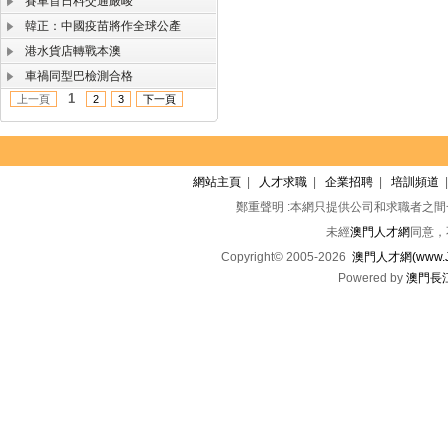
賽車首日料交通嚴峻
韓正：中國疫苗將作全球公產
港水貨店轉戰本澳
車禍同型巴檢測合格
1
上一頁
2
3
下一頁
網站主頁
|
人才求職
|
企業招聘
|
培訓頻道
鄭重聲明 :本網只提供公司和求職者之
未經
澳門人才網
同意，
Copyright© 2005-2026
澳門人才網(www.Jo
Powered by
澳門長