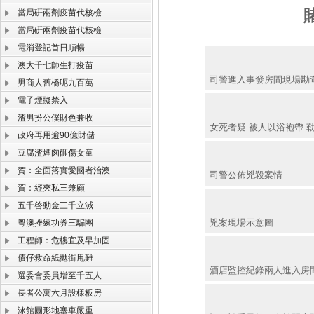
當局硏兩劑疫苗代核檢
當局硏兩劑疫苗代核檢
電消登記首日順暢
澳大千七師生打疫苗
司警進入事發房間現場勘
男商人舊橋呃九百萬
電子煙擬禁入
渣男扮公僕財色兼收
女死者疑 被人以浴袍帶 
政府再用逾90億財儲
豆腐渣煙囪砸傷女童
賀：全面落實愛國者治澳
司警公佈兇殺案情
賀：經夾私三兼顧
五千啓動金三千立減
兇案現場示意圖
粵澳挫練功券三騙團
工程師：危樓宜及早加固
債仔救命紙拋街甩難
酒店監控紀錄兩人進入房
選委會委員增至千五人
長者公寓六月設樣板房
泳館圓形地塞車嚴重