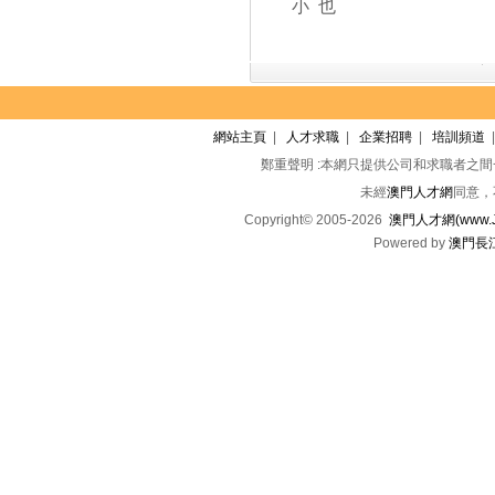
小 也
網站主頁
|
人才求職
|
企業招聘
|
培訓頻道
鄭重聲明 :本網只提供公司和求職者之
未經
澳門人才網
同意，
Copyright© 2005-2026
澳門人才網(www.Jo
Powered by
澳門長