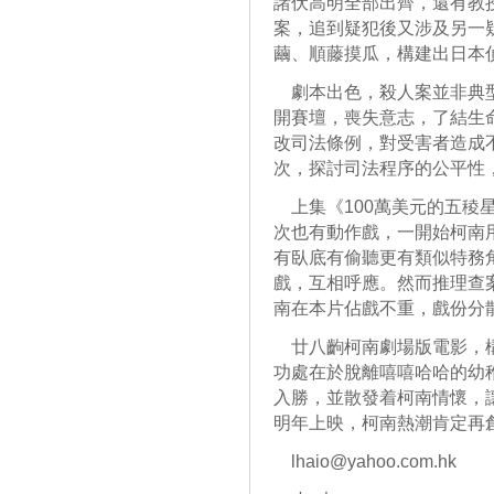
諸伏高明全部出齊，還有教
案，追到疑犯後又涉及另一
繭、順藤摸瓜，構建出日本
劇本出色，殺人案並非典型
開賽壇，喪失意志，了結生
改司法條例，對受害者造成
次，探討司法程序的公平性
上集《100萬美元的五稜
次也有動作戲，一開始柯南
有臥底有偷聽更有類似特務
戲，互相呼應。然而推理查
南在本片佔戲不重，戲份分
廿八齣柯南劇場版電影，構
功處在於脫離嘻嘻哈哈的幼
入勝，並散發着柯南情懷，
明年上映，柯南熱潮肯定再
lhaio@yahoo.com.hk