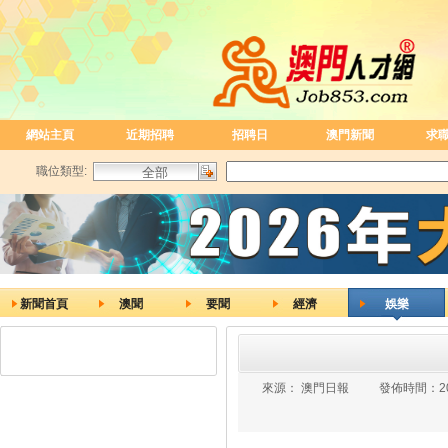
網站主頁
近期招聘
招聘日
澳門新聞
求
職位類型:
新聞首頁
澳聞
要聞
經濟
娛樂
來源：
澳門日報
發佈時間：
2