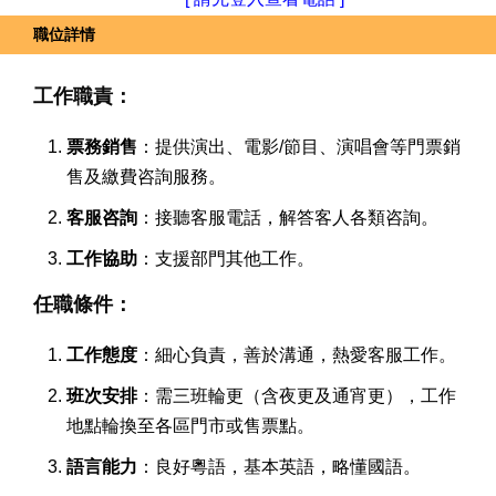
職位詳情
工作職責：
票務銷售
：提供演出、電影/節目、演唱會等門票銷
售及繳費咨詢服務。
客服咨詢
：接聽客服電話，解答客人各類咨詢。
工作協助
：支援部門其他工作。
任職條件：
工作態度
：細心負責，善於溝通，熱愛客服工作。
班次安排
：需三班輪更（含夜更及通宵更），工作
地點輪換至各區門市或售票點。
語言能力
：良好粵語，基本英語，略懂國語。