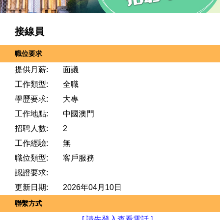
接線員
職位要求
提供月薪:
面議
工作類型:
全職
學歷要求:
大專
工作地點:
中國澳門
招聘人數:
2
工作經驗:
無
職位類型:
客戶服務
認證要求:
更新日期:
2026年04月10日
聯繫方式
[ 請先登入查看電話 ]