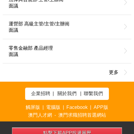
面議
運營部 高級主管/主管/主辦崗
面議
零售金融部 產品經理
面議
更多
企業招聘
|
關於我們
|
聯繫我們
觸屏版
|
電腦版
|
Facebook
|
APP版
澳門人才網 - 澳門求職招聘首選網站
點擊下載APP投遞履歷