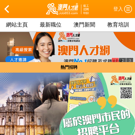
登入
網站主頁
最新職位
澳門新聞
教育培訓
1
2
3
熱門招聘