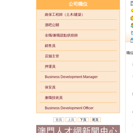
公司職位
維保工程師（土木/建築）
酒吧公關
全職/兼職甜點烘焙師
銷售員
職
店舖主管
押運員
Business Development Manager
保安員
兼職技術員
Business Development Officer
首頁
上頁
下頁
尾頁