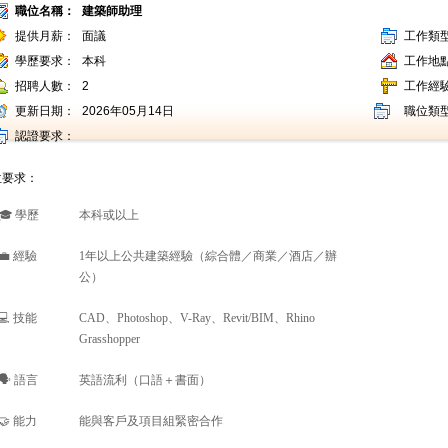
職位名稱：
建築師助理
提供月薪：
面議
工作類
學歷要求：
本科
工作地
招聘人數：
2
工作經
更新日期：
2026年05月14日
職位類
認證要求：
位要求：
🎓 學歷
本科或以上
💼 經驗
1年以上公共建築經驗（綜合體／商業／酒店／辦
公）
💻 技能
CAD、Photoshop、V-Ray、Revit/BIM、Rhino
Grasshopper
🗣️ 語言
英語流利（口語＋書面）
🤝 能力
能與客戶及項目組緊密合作