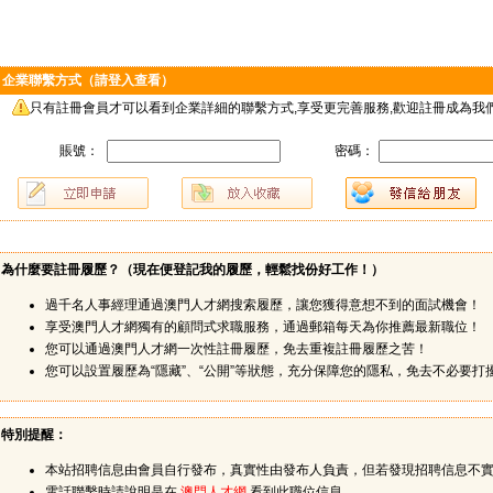
企業聯繫方式（請登入查看）
只有註冊會員才可以看到企業詳細的聯繫方式,享受更完善服務,歡迎註冊成為我們
賬號：
密碼：
為什麼要註冊履歷？（
現在便登記我的履歷，輕鬆找份好工作！
）
過千名人事經理通過澳門人才網搜索履歷，讓您獲得意想不到的面試機會！
享受澳門人才網獨有的顧問式求職服務，通過郵箱每天為你推薦最新職位！
您可以通過澳門人才網一次性註冊履歷，免去重複註冊履歷之苦！
您可以設置履歷為“隱藏”、“公開”等狀態，充分保障您的隱私，免去不必要打
特別提醒：
本站招聘信息由會員自行發布，真實性由發布人負責，但若發現招聘信息不
電話聯繫時請說明是在
澳門人才網
看到此職位信息。