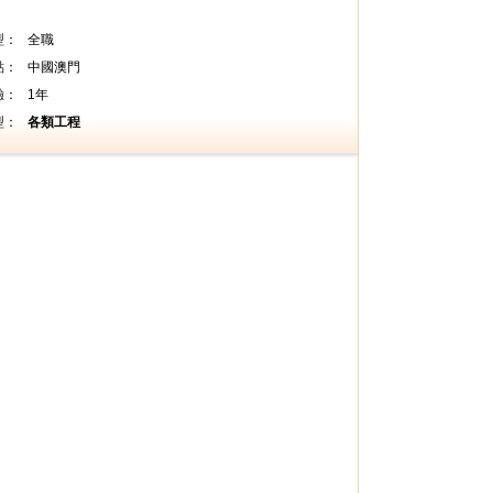
型：
全職
點：
中國澳門
驗：
1年
型：
各類工程