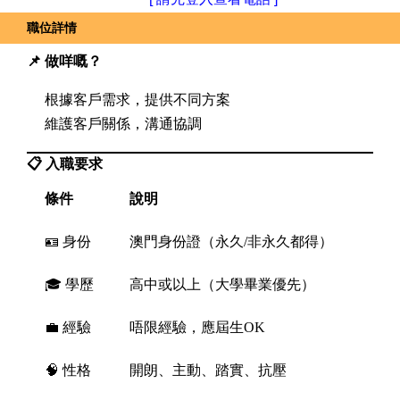
職位詳情
📌 做咩嘅？
根據客戶需求，提供不同方案
維護客戶關係，溝通協調
📋 入職要求
條件
說明
🪪 身份
澳門身份證（永久/非永久都得）
🎓 學歷
高中或以上（大學畢業優先）
💼 經驗
唔限經驗，
應屆生OK
🧠 性格
開朗、主動、踏實、抗壓