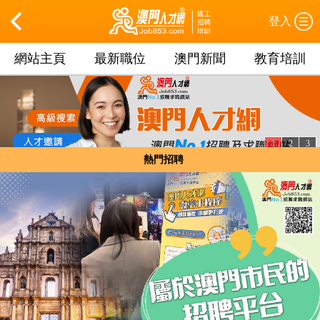
登入
網站主頁
最新職位
澳門新聞
教育培訓
1
2
3
熱門招聘