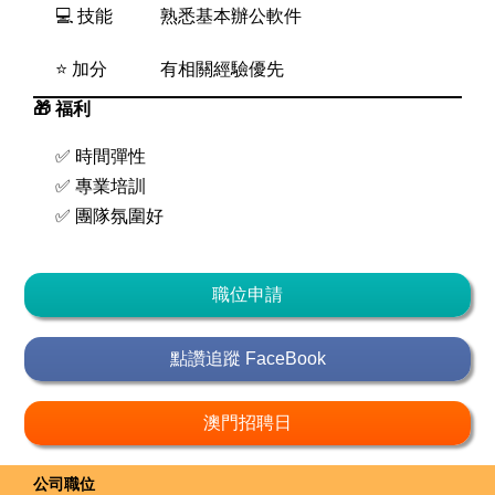
💻 技能
熟悉基本辦公軟件
⭐ 加分
有相關經驗優先
🎁 福利
✅ 時間彈性
✅ 專業培訓
✅ 團隊氛圍好
職位申請
點讚追蹤 FaceBook
澳門招聘日
公司職位