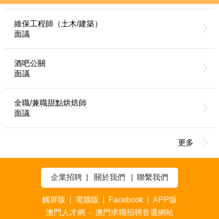
維保工程師（土木/建築）
面議
酒吧公關
面議
全職/兼職甜點烘焙師
面議
更多
企業招聘
|
關於我們
|
聯繫我們
觸屏版
|
電腦版
|
Facebook
|
APP版
澳門人才網 - 澳門求職招聘首選網站