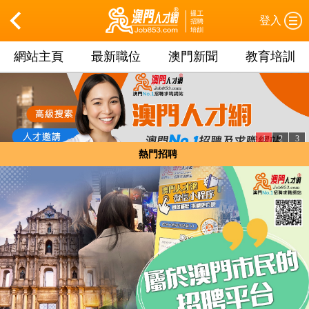
登入
網站主頁
最新職位
澳門新聞
教育培訓
1
2
3
熱門招聘