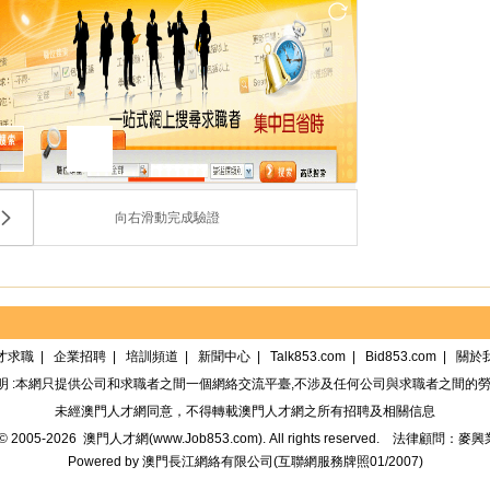
向右滑動完成驗證
才求職
|
企業招聘
|
培訓頻道
|
新聞中心
|
Talk853.com
|
Bid853.com
|
關於
明 :本網只提供公司和求職者之間一個網絡交流平臺,不涉及任何公司與求職者之間的勞
未經
澳門人才網
同意，不得轉載
澳門人才網
之所有招聘及相關信息
t© 2005-2026
澳門人才網(www.Job853.com)
. All rights reserved.
法律顧問：麥興
Powered by
澳門長江網絡有限公司
(
互聯網服務牌照01/2007
)