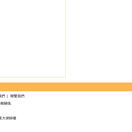
我們
|
聯繫我們
務關係.
業大律師樓