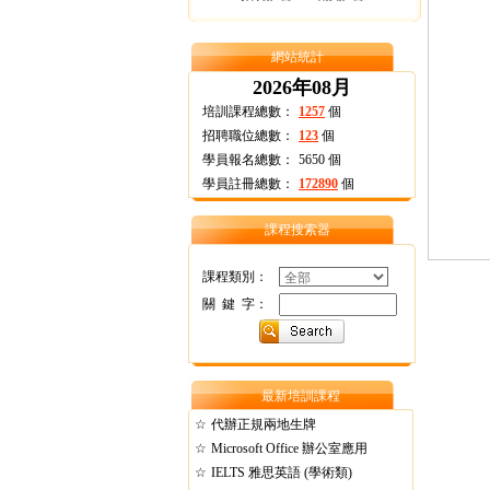
網站統計
2026年08月
培訓課程總數：
1257
個
招聘職位總數：
123
個
學員報名總數：
5650
個
學員註冊總數：
172890
個
課程搜索器
課程類別：
關 鍵 字：
最新培訓課程
☆
代辦正規兩地生牌
☆
Microsoft Office 辦公室應用
☆
IELTS 雅思英語 (學術類)