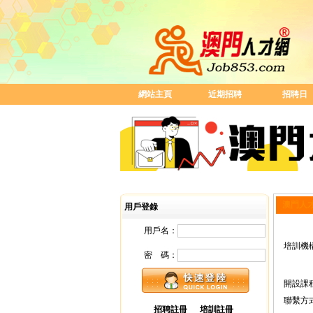
網站主頁
近期招聘
招聘日
澳門人
用戶登錄
用戶名：
培訓機
密 碼：
開設課
聯繫方
招聘註冊
培訓註冊