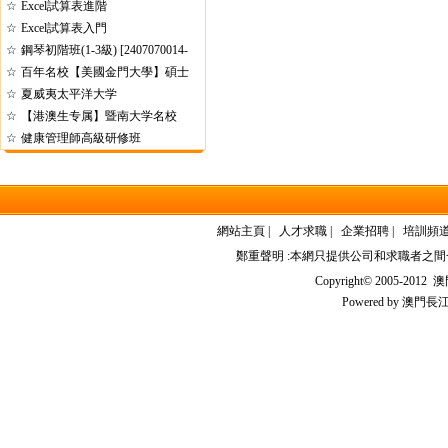
☆
Excel試算表進階
☆
Excel試算表入門
☆
鋼琴初階班(1-3級) [2407070014-
☆
6]
百年名校【美國金門大學】碩士
☆
夏威夷太平洋大学
☆
【港澳生专属】暨南大学名校
☆
健康管理師高級研修班
網站主頁
|
人才求職
|
企業招聘
|
培訓頻
鄭重聲明 :本網只提供公司和求職者之
Copyright© 2005-2012
澳門
Powered by
澳門長