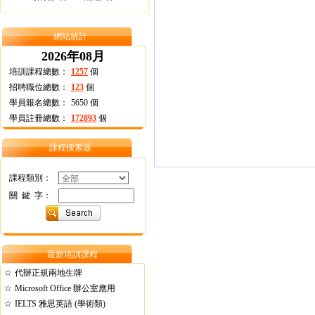
網站統計
2026年08月
培訓課程總數：
1257
個
招聘職位總數：
123
個
學員報名總數：
5650
個
學員註冊總數：
172893
個
課程搜索器
課程類別：
關 鍵 字：
最新培訓課程
☆
代辦正規兩地生牌
☆
Microsoft Office 辦公室應用
☆
IELTS 雅思英語 (學術類)