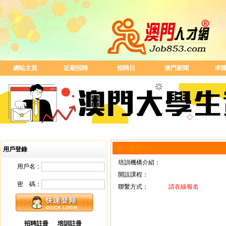
網站主頁
近期招聘
招聘日
澳門新聞
求
第一教育中心
用戶登錄
培訓機構介紹：
用戶名：
開設課程：
密 碼：
聯繫方式：
請在線報名
招聘註冊
培訓註冊