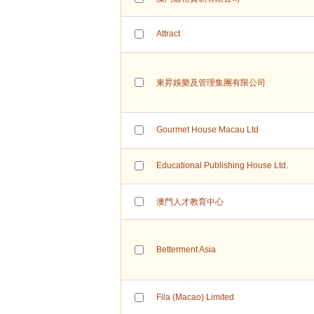
Attract
東昇娛樂及管理集團有限公司
Gourmet House Macau Ltd
Educational Publishing House Ltd.
澳門人才教育中心
Betterment Asia
Fila (Macao) Limited