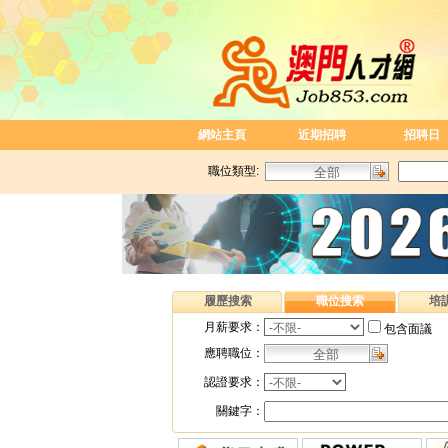
網站主頁
近期招聘
招聘日
職位類型:
履歷搜索
職位搜索
培
月薪要求：
包含面議
應聘職位：
認證要求：
關鍵字：