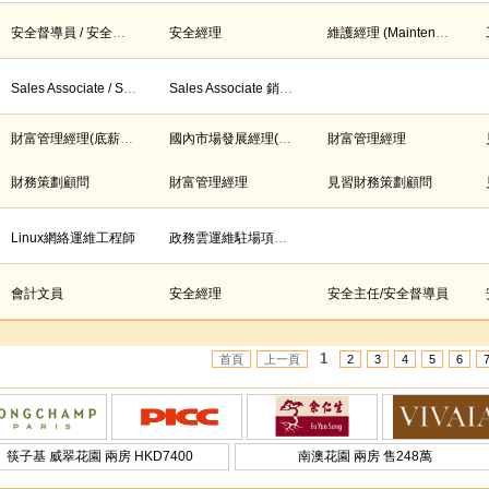
安全督導員 / 安全主任
安全經理
維護經理 (Maintenance Manager)
Sales Associate / Senior Sales Associate 銷售員/ 資深銷售員
Sales Associate 銷售員
財富管理經理(底薪15,000到25,000)
國內市場發展經理(底薪15,000到25,000)
財富管理經理
財務策劃顧問
財富管理經理
見習財務策劃顧問
Linux網絡運維工程師
政務雲運維駐場項目經理
會計文員
安全經理
安全主任/安全督導員
1
首頁
上一頁
2
3
4
5
6
筷子基 威翠花園 兩房 HKD7400
南澳花園 兩房 售248萬