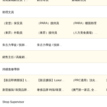
長期兼職銷售員（時薪$80）
銷售專員
兼職銷售員
助理文員
（皇堡）保安員
（PARA）接持員
（PARA）樓面助理
（東昇）外勤員
（東昇）接待員
（八方美食廣場）備餐服務員（自助餐）
朱古力學徒 / 技師（全職）
朱古力學徒 / 技師（全職）
銷售主任 / 高級銷售主任 (澳門)
持續進修導師
【新店即將開張】Luxury/Premium Fashion Footwear Brand 底薪$17K，公佣為主，月入可達 $25K+
【新店擴張】Luxury/Premium Fashion & Jewelry | 月入可達 $25K - $35K+ (多假+花紅)
（PRC適用）頂尖法國奢侈時裝品牌 SA $30k+
新晉服裝/ 珠寶品牌 - Sales Associate / SS/ Supervisor/ ASM (高低薪 ＋ 五天工作）
奢侈品牌 時裝/珠寶 Sales Associate
(澳門第一家店, 全公佣) 國際運動品牌銷售員Sales
Shop Supervisor