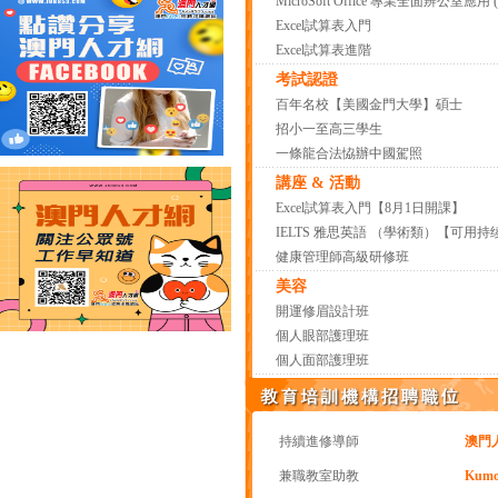
MicroSoft Office 專業全面辨公室應用
Excel試算表入門
Excel試算表進階
考試認證
百年名校【美國金門大學】碩士
招小一至高三學生
一條龍合法恊辦中國駕照
講座 & 活動
Excel試算表入門【8月1日開課】
IELTS 雅思英語 （學術類）【可用
健康管理師高級研修班
美容
開運修眉設計班
個人眼部護理班
個人面部護理班
持續進修導師
澳門
兼職教室助教
Kumon