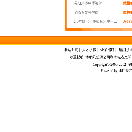
長期兼職中學導師
致恆
全職英文科導師
致恆
2.5年修《小學教育》學士學位
Job
網站主頁
|
人才求職
|
企業招聘
|
培訓頻
鄭重聲明 :本網只提供公司和求職者之
Copyright© 2005-2012
澳門
Powered by
澳門長