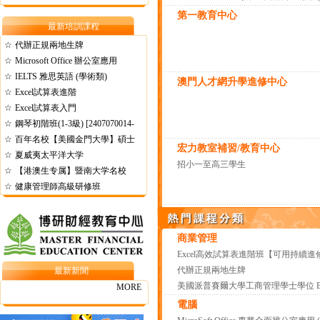
第一教育中心
最新培訓課程
☆
代辦正規兩地生牌
☆
Microsoft Office 辦公室應用
☆
IELTS 雅思英語 (學術類)
澳門人才網升學進修中心
☆
Excel試算表進階
☆
Excel試算表入門
☆
鋼琴初階班(1-3級) [2407070014-
☆
6]
百年名校【美國金門大學】碩士
宏力教室補習/教育中心
☆
夏威夷太平洋大学
招小一至高三學生
☆
【港澳生专属】暨南大学名校
☆
健康管理師高級研修班
商業管理
Excel高效試算表進階班【可用持續進
代辦正規兩地生牌
最新新聞
MORE
電腦