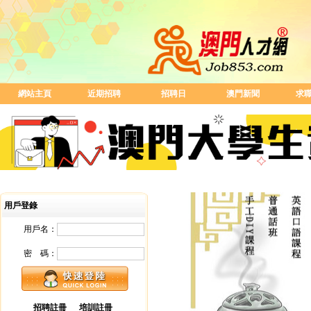
網站主頁
近期招聘
招聘日
澳門新聞
求
用戶登錄
用戶名：
密 碼：
招聘註冊
培訓註冊