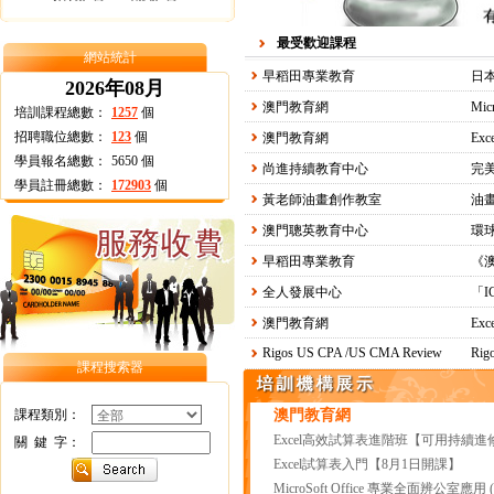
最受歡迎課程
網站統計
早稻田專業教育
日本
2026年08月
澳門教育網
培訓課程總數：
1257
個
招聘職位總數：
123
個
澳門教育網
學員報名總數：
5650
個
尚進持續教育中心
完
學員註冊總數：
172903
個
黃老師油畫創作教室
油
澳門聰英教育中心
早稻田專業教育
《
全人發展中心
澳門教育網
Ex
Rigos US CPA /US CMA Review
Rig
課程搜索器
課程類別：
澳門教育網
Excel高效試算表進階班【可用持續進
關 鍵 字：
Excel試算表入門【8月1日開課】
MicroSoft Office 專業全面辨公室應用