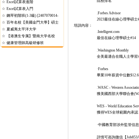
院校排名
☆
Excel試算表進階
☆
Excel試算表入門
.Forbes Advisor
☆
鋼琴初階班(1-3級) [2407070014-
2023最佳在線心理學碩士#
☆
6]
百年名校【美國金門大學】碩士
培訓內容：
☆
夏威夷太平洋大学
.Intelligent.com
☆
【港澳生专属】暨南大学名校
最佳在線心理學碩士#14
☆
健康管理師高級研修班
.Washington Monthly
全美最適合在職人士學習者
·Forbes
畢業10年薪資中位數$12.
.WASC - Western Associatio
獲美國西部大學聯合會(WA
WES - World Education Ser
獲得WES全球範圍內承認
·中國教育部涉外監管信
詳情可咨詢微信【Job853