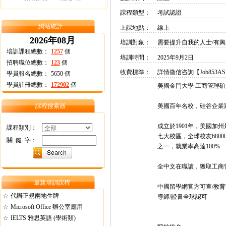
課程類型：
考試認證
網站統計
上課地點：
線上
2026年08月
培訓對象：
需要提升自我的人士/有
培訓課程總數：
1257
個
培訓時間：
2025年9月2日
招聘職位總數：
123
個
收費標準：
詳情微信咨詢【Job853A
學員報名總數：
5650
個
學員註冊總數：
172902
個
美國金門大學 工商管理
課程搜索器
美國百年名校，硅谷企業
成立於1901年，美國
課程類別：
七大校區，全球校友680
關 鍵 字：
之一，就業率高達100%
全中文在職讀，獲取工商
最新培訓課程
中國留學網官方可查/教育
☆
代辦正規兩地生牌
導師/證書全球認可
☆
Microsoft Office 辦公室應用
☆
IELTS 雅思英語 (學術類)