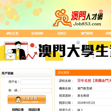
網站主頁
近期招聘
招聘日
澳門新聞
求
課程瀏覽
用戶登錄
百年名校【美國金門
課程名稱：
用戶名：
機構名稱：
澳門教育網
密 碼：
授課講師：
著名教授
開課日期：
2026年9月2日
招聘註冊
培訓註冊
授課方式：
線上