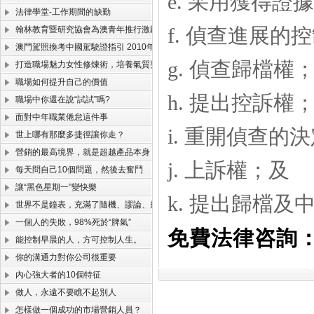
e.
采用獲得證據
法律學堂-工作期間的缺勤
f.
偵查進展的控
翰林教育暨研究協會為澳青年推行激勵工作營
澳門駕照換考中國駕駛證指引 2010年版(珠海北山考試版)
g.
偵查歸檔權
打造職場魅力女性修煉術，培養氣質要會打扮
職場如何提升自己的價值
h.
提出控訴權
職場中你還在說“試試”嗎?
面對中年職業倦怠這件事
i.
重開偵查的決
世上哪有那麼多捷徑讓你走？
營銷的最高境界，就是超越產品本身！
j.
上訴權；及
每天問自己10個問題，然後去奮鬥
讓“黑色星期一”變快樂
k.
提出歸檔及
世界不是鐘表，充滿了隨機、謬論、規律和定律
一個人的失敗，98%死於“脾氣”
免費法律咨詢：請
能控制早晨的人，方可控制人生。
你的溝通力對你公司很重要
內心強大者的10個特征
做人，永遠不要瞧不起別人
怎樣做一個成功的市場營銷人員？