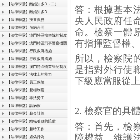
【法律學堂】離婚知多D（二）
答：
根據基本
【法律學堂】離婚知多D
央人民政府任
【法律學堂】扶養義務
【法律學堂】預約合同
命。檢察一體
【法律學堂】澳門特區檢察院的制度
有指揮監督權
【法律學堂】澳門特區刑事警察機關
【法律學堂】行政救濟措施
所以，檢察院
【法律學堂】行政救濟措施
【法律學堂】澳門特區物業登記制度
是指對外行使
【法律學堂】法律上的能力
下級應當服從
【法律學堂】員工保險
【法律學堂】雙糧制度
【法律學堂】非法勞工
【法律學堂】請病假
2.
檢察官的具
【法律學堂】薪金計算
【法律學堂】離職引致的賠償
答：首先，
檢
【法律學堂】超時工作
障權益
、維護
【法律學堂】虛偽行為