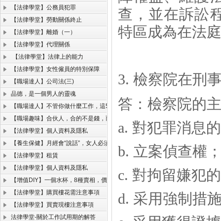
【法律學堂】公務員犯罪
查，並在訴訟
【法律學堂】勞動關係終止
特區成為在法
【法律學堂】離婚（一）
【法律學堂】代理關係
【法律學堂】法律上的能力
【法律學堂】女性僱員的特別保障
3.
檢察院在刑
【職場達人】公司法(三)
品德，是一個男人的靈魂
答：
檢察院的
【職場達人】不管你做什麼工作，這5項能力必須掌握！
【職場趣味】合伙人，合的不是錢，而是人品、格局和規則！
a.
對犯罪消息的
【法律學堂】個人資料及隱私
【養生保健】月經會“說話”，女人必須聽的懂。
b.
立案偵查權
【法律學堂】租賃
【法律學堂】個人資料及隱私
c.
對拘留嫌犯的
【增值DIY】一個水杯，8種賣相，價格翻了一千倍！
【法律學堂】購買樓花需注意事項
d.
采用強制措
【法律學堂】買賣現樓注意事項
法律學堂-關於工作試用期的解答