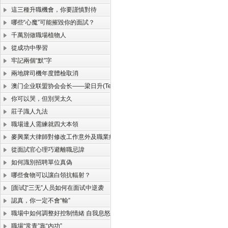
這三種升職機會，你要謹慎對待
哪些“心魔”可能摧毀你的面試？
千萬別做職場植物人
從成功中學習
牢記兩個“默”字
兩地牌司機年度體檢取消
澳门企业联盟协会会长——梁日升(TerrySir)
你可以哭，但別哭太久
莊子識人九法
職場達人需練就四大本領
麥興業大律師對修改工作意外及職業病損害的彌補制度解答
從面試官心理巧避離職忌諱
如何識別招聘單位真偽
哪些食物可以讓白領抗輻射？
[面试]“三无”人员如何在面试中逆袭
認真，你一定不會“輸”
職場中如何調整好控制情緒 自我息怒的妙招
職場“常青”靠“內功”