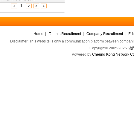
1
<
2
3
>
Home
|
Talents Recruitment
|
Company Recruitment
|
Edu
Disclaimer: This website is only a communication platform between companie
Copyright© 2005-2026
澳門
Powered by
Cheung Kong Network Co